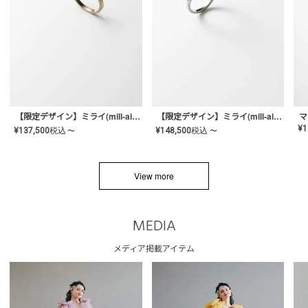
【限定デザイン】ミライ(mill-ai)リング
【限定デザイン】ミライ(mill-ai)リング
マ
¥
1
¥
137,500
税込
¥
148,500
税込
〜
〜
View more
MEDIA
メディア掲載アイテム