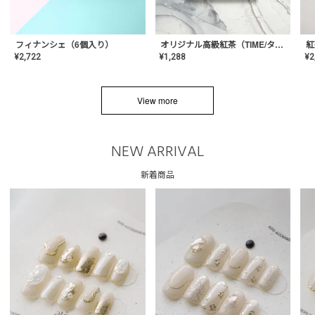
フィナンシェ（6個入り）
オリジナル高級紅茶（TIME/タイム）【ギフト/プチギフト/プレゼント/内祝い/結婚式/オリジナル配合/高品質/ハーブティー/茶葉/記念日/お返し/手土産/美容/おしゃれ】
紅
¥
2,722
¥
1,288
¥
2
View more
NEW ARRIVAL
新着商品