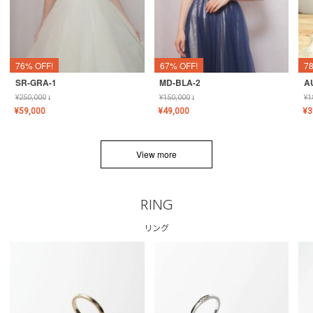
76% OFF!
67% OFF!
7
SR-GRA-1
MD-BLA-2
A
¥
250,000
↓
¥
150,000
↓
¥
1
¥
59,000
¥
49,000
¥
3
View more
RING
リング