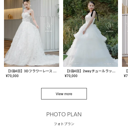
【3泊4日】3Dフラワーレース ドレス〈PD-WDOR-331〉
【3泊4日】2wayチュールラッフルドレス〈PD-WDOR-341RTL〉
¥
70,000
¥
70,000
¥
7
View more
PHOTO PLAN
フォトプラン