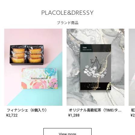
PLACOLE&DRESSY
ブランド商品
フィナンシェ（6個入り）
オリジナル高級紅茶（TIME/タイム）【ギフト/プチギフト/プレゼント/内祝い/結婚式/オリジナル配合/高品質/ハーブティー/茶葉/記念日/お返し/手土産/美容/おしゃれ】
紅
¥
2,722
¥
1,288
¥
2
View more