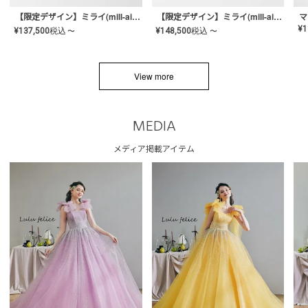
【限定デザイン】ミライ(mill-ai)リング
【限定デザイン】ミライ(mill-ai)リング
マ
¥
1
¥
137,500
税込
¥
148,500
税込
〜
〜
View more
MEDIA
メディア掲載アイテム