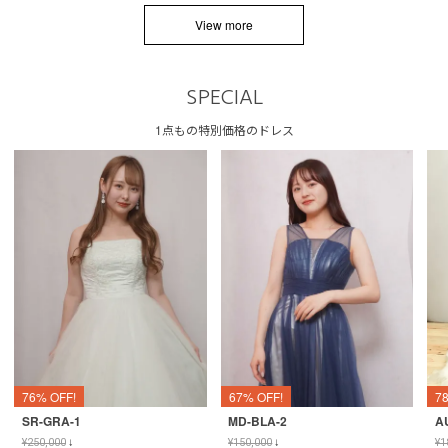
View more
SPECIAL
1点もの特別価格のドレス
76% OFF!
67% OFF!
7
SR-GRA-1
MD-BLA-2
A
¥
250,000
↓
¥
150,000
↓
¥
1