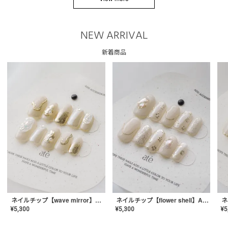
NEW ARRIVAL
新着商品
ネイルチップ【wave mirror】AE-CONA-04
ネイルチップ【flower shell】AE-CONA-03
¥
5,300
¥
5,300
¥
5