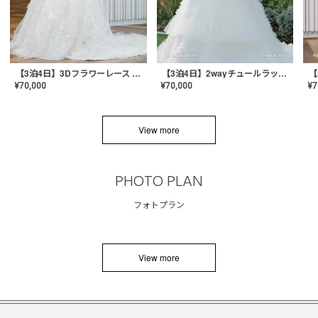
【3泊4日】3Dフラワーレース ドレス〈PD-WDOR-331〉
【3泊4日】2wayチュールラッフルドレス〈PD-WDOR-341RTL〉
¥
70,000
¥
70,000
¥
7
View more
PHOTO PLAN
フォトプラン
View more