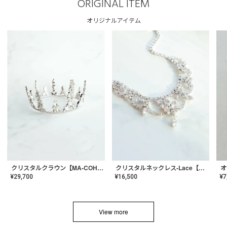
ORIGINAL ITEM
オリジナルアイテム
クリスタルネックレス-Lace【MA-CONL-02】
クリスタルクラウン【MA-COHD-01】韓国風クラウン/ウェディングクラウン/ティアラ
¥
16,500
¥
29,700
¥
7
View more