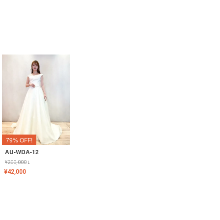
79% OFF!
AU-WDA-12
¥
200,000
↓
¥
42,000