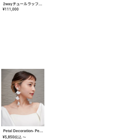
2wayチュールラッフルドレス〈PD-WDOR-341〉
¥
111,000
Petal Decoration- Pearl【JA-COER-3】
¥
5,850
税込
〜