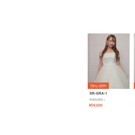
76% OFF!
SR-GRA-1
¥
250,000
↓
¥
59,000