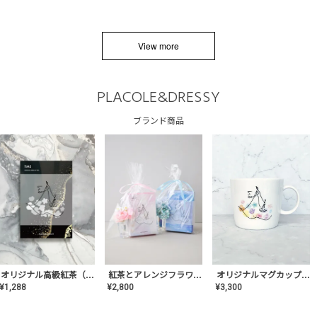
View more
PLACOLE&DRESSY
ブランド商品
オリジナルマグカップ【AT-TW-03】ギフトセット有/プレゼント/内祝い/結婚式/ペア/食器/テーブルウェア/記念日/お返し/特別/高級/おしゃれ
オリジナル高級紅茶（TIME/タイム）【ギフト/プチギフト/プレゼント/内祝い/結婚式/オリジナル配合/高品質/ハーブティー/茶葉/記念日/お返し/手土産/美容/おしゃれ】
紅茶とアレンジフラワーのセット
¥
3,300
¥
1,288
¥
2,800