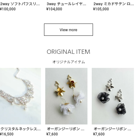
2way ソフトパフスリーブ スレンダードレス〈PD-WDOR-2112〉
3way チュールレイヤーオフショルダー スレンダードレス〈PD-WDOR-2111〉
2way ミカドサテン ロールカラードレス〈PD-WDOR-511〉
¥
100,000
¥
104,000
¥
105,000
View more
ORIGINAL ITEM
オリジナルアイテム
クリスタルネックレス-Lace【MA-CONL-02】
オーガンジーリボン バレリーナイヤリング&ピアス【Black】〈PV-COER-11〉
オーガンジーリボン バレリーナイヤリング&ピアス【White】〈PV-COER-12〉
¥
16,500
¥
7,600
¥
7,600