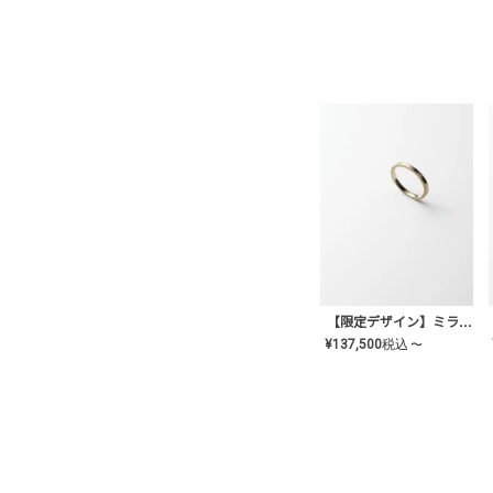
【限定デザイン】ミライ(mill-ai)リング
¥
137,500
税込
〜