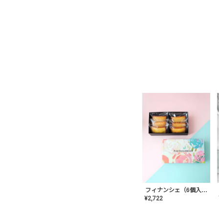
フィナンシェ（6個入り）
¥
2,722