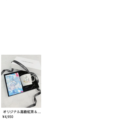
オリジナル高級紅茶＆マグカップ ギフト【AT-GF-02】ギフトセット/プレゼント/内祝い/結婚式/ハーブティー/高品質/マグカップ/食器/記念日/お返し/手土産/美容/おしゃれ
¥
4,950