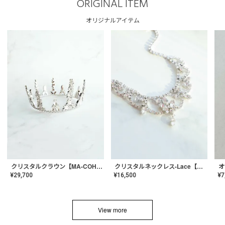
ORIGINAL ITEM
オリジナルアイテム
クリスタルネックレス-Lace【MA-CONL-02】
クリスタルクラウン【MA-COHD-01】韓国風クラウン/ウェディングクラウン/ティアラ
¥
16,500
¥
29,700
¥
7
View more