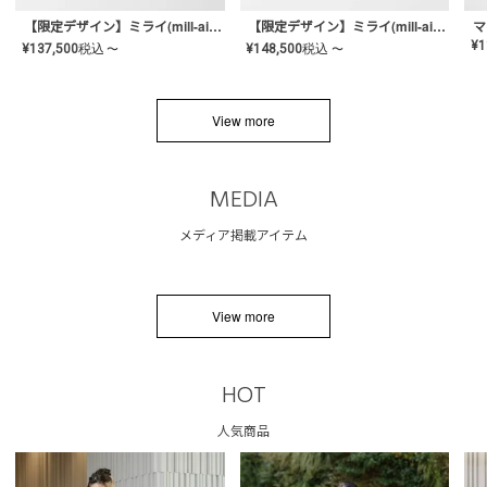
【限定デザイン】ミライ(mill-ai)リング
【限定デザイン】ミライ(mill-ai)リング
マ
¥
1
¥
137,500
税込
¥
148,500
税込
〜
〜
View more
MEDIA
メディア掲載アイテム
View more
HOT
人気商品