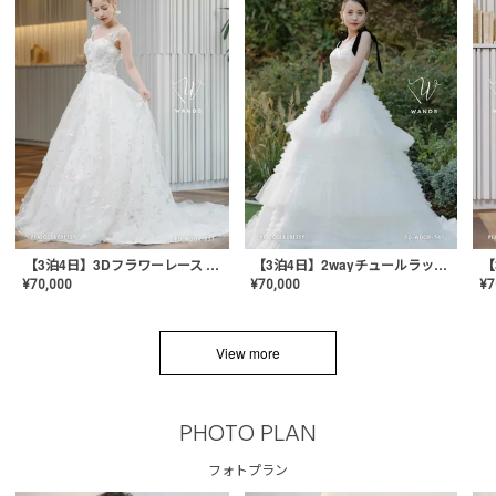
【3泊4日】3Dフラワーレース ドレス〈PD-WDOR-331〉
【3泊4日】2wayチュールラッフルドレス〈PD-WDOR-341RTL〉
¥
70,000
¥
70,000
¥
7
View more
PHOTO PLAN
フォトプラン