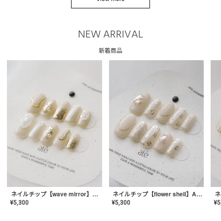
NEW ARRIVAL
新着商品
ネイルチップ【wave mirror】AE-CONA-04
ネイルチップ【flower shell】AE-CONA-03
¥
5,300
¥
5,300
¥
5