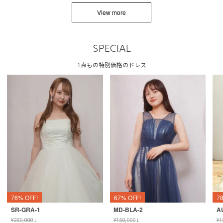
View more
SPECIAL
1点もの特別価格のドレス
76% OFF!
67% OFF!
7
SR-GRA-1
MD-BLA-2
A
¥
250,000
↓
¥
150,000
↓
¥
1