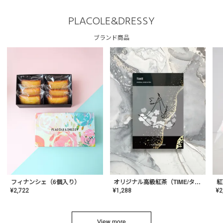
PLACOLE&DRESSY
ブランド商品
フィナンシェ（6個入り）
オリジナル高級紅茶（TIME/タイム）【ギフト/プチギフト/プレゼント/内祝い/結婚式/オリジナル配合/高品質/ハーブティー/茶葉/記念日/お返し/手土産/美容/おしゃれ】
紅
¥
2,722
¥
1,288
¥
2
View more