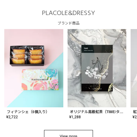
PLACOLE&DRESSY
ブランド商品
フィナンシェ（6個入り）
オリジナル高級紅茶（TIME/タイム）【ギフト/プチギフト/プレゼント/内祝い/結婚式/オリジナル配合/高品質/ハーブティー/茶葉/記念日/お返し/手土産/美容/おしゃれ】
紅
¥
2,722
¥
1,288
¥
2
View more