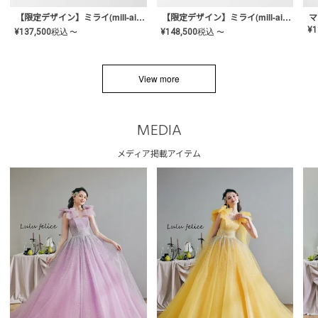
【限定デザイン】ミライ(mill-ai)リング
【限定デザイン】ミライ(mill-ai)リング
マ
¥
1
¥
137,500
税込
¥
148,500
税込
〜
〜
View more
MEDIA
メディア掲載アイテム