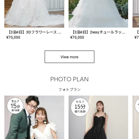
【3泊4日】3Dフラワーレース ドレス〈PD-WDOR-331〉
【3泊4日】2wayチュールラッフルドレス〈PD-WDOR-341RTL〉
¥
70,000
¥
70,000
¥
7
View more
PHOTO PLAN
フォトプラン