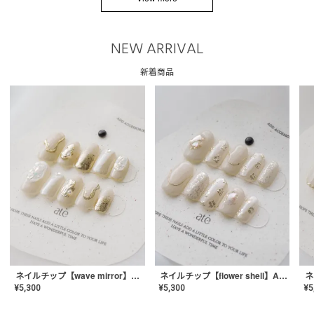
NEW ARRIVAL
新着商品
ネイルチップ【wave mirror】AE-CONA-04
ネイルチップ【flower shell】AE-CONA-03
¥
5,300
¥
5,300
¥
5