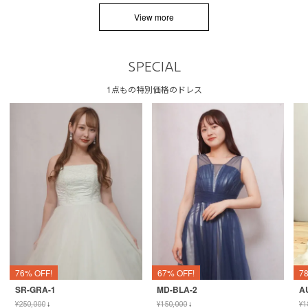
View more
SPECIAL
1点もの特別価格のドレス
76% OFF!
67% OFF!
7
SR-GRA-1
MD-BLA-2
A
¥
250,000
↓
¥
150,000
↓
¥
1