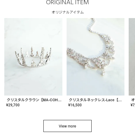
ORIGINAL ITEM
オリジナルアイテム
クリスタルネックレス-Lace【MA-CONL-02】
クリスタルクラウン【MA-COHD-01】韓国風クラウン/ウェディングクラウン/ティアラ
¥
16,500
¥
29,700
¥
7
View more