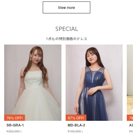
View more
SPECIAL
1点もの特別価格のドレス
76% OFF!
67% OFF!
7
SR-GRA-1
MD-BLA-2
A
¥
250,000
↓
¥
150,000
↓
¥
1