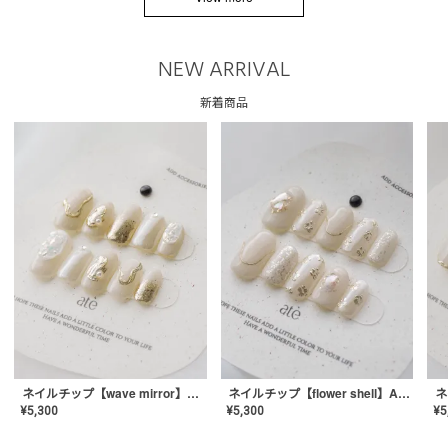
NEW ARRIVAL
新着商品
ネイルチップ【wave mirror】AE-CONA-04
ネイルチップ【flower shell】AE-CONA-03
¥
5,300
¥
5,300
¥
5