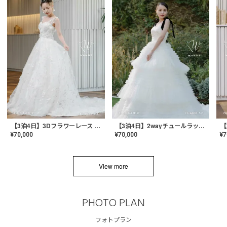
【3泊4日】3Dフラワーレース ドレス〈PD-WDOR-331〉
【3泊4日】2wayチュールラッフルドレス〈PD-WDOR-341RTL〉
¥
70,000
¥
70,000
¥
7
View more
PHOTO PLAN
フォトプラン