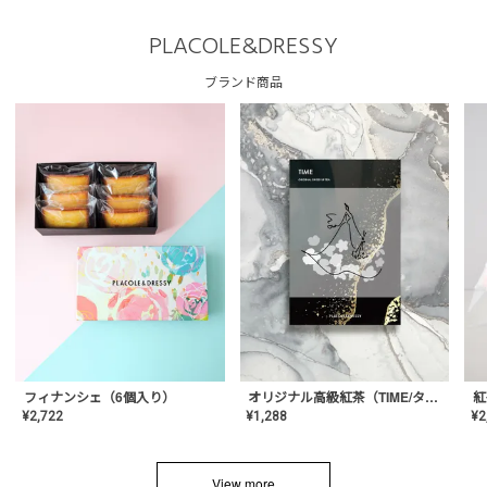
PLACOLE&DRESSY
ブランド商品
フィナンシェ（6個入り）
オリジナル高級紅茶（TIME/タイム）【ギフト/プチギフト/プレゼント/内祝い/結婚式/オリジナル配合/高品質/ハーブティー/茶葉/記念日/お返し/手土産/美容/おしゃれ】
紅
¥
2,722
¥
1,288
¥
2
View more