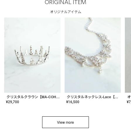
ORIGINAL ITEM
オリジナルアイテム
クリスタルネックレス-Lace【MA-CONL-02】
クリスタルクラウン【MA-COHD-01】韓国風クラウン/ウェディングクラウン/ティアラ
¥
16,500
¥
29,700
¥
7
View more