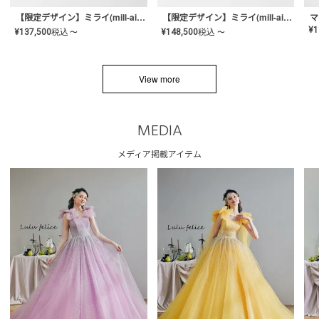
【限定デザイン】ミライ(mill-ai)リング
【限定デザイン】ミライ(mill-ai)リング
マ
¥
1
¥
137,500
税込
¥
148,500
税込
〜
〜
View more
MEDIA
メディア掲載アイテム