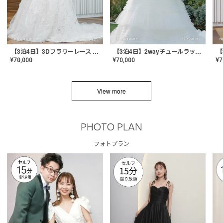
【3泊4日】3Dフラワーレース ドレス〈PD-WDOR-331〉
【3泊4日】2wayチュールラッフルドレス〈PD-WDOR-341RTL〉
¥
70,000
¥
70,000
¥
7
View more
PHOTO PLAN
フォトプラン