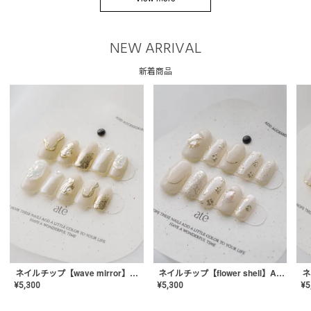
NEW ARRIVAL
新着商品
ネイルチップ【wave mirror】AE-CONA-04
ネイルチップ【flower shell】AE-CONA-03
¥
5,300
¥
5,300
¥
5