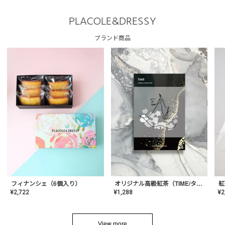
PLACOLE&DRESSY
ブランド商品
フィナンシェ（6個入り）
オリジナル高級紅茶（TIME/タイム）【ギフト/プチギフト/プレゼント/内祝い/結婚式/オリジナル配合/高品質/ハーブティー/茶葉/記念日/お返し/手土産/美容/おしゃれ】
紅
¥
2,722
¥
1,288
¥
2
View more