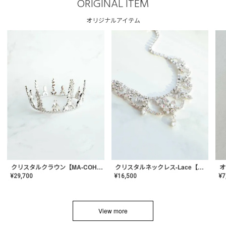
ORIGINAL ITEM
オリジナルアイテム
クリスタルネックレス-Lace【MA-CONL-02】
クリスタルクラウン【MA-COHD-01】韓国風クラウン/ウェディングクラウン/ティアラ
¥
16,500
¥
29,700
¥
7
View more