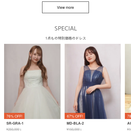
View more
SPECIAL
1点もの特別価格のドレス
76% OFF!
67% OFF!
7
SR-GRA-1
MD-BLA-2
A
¥
250,000
↓
¥
150,000
↓
¥
1