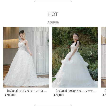
HOT
人気商品
【3泊4日】3Dフラワーレース ドレス〈PD-WDOR-331〉
【3泊4日】2wayチュールラッフルドレス〈PD-WDOR-341RTL〉
¥
70,000
¥
70,000
¥
7