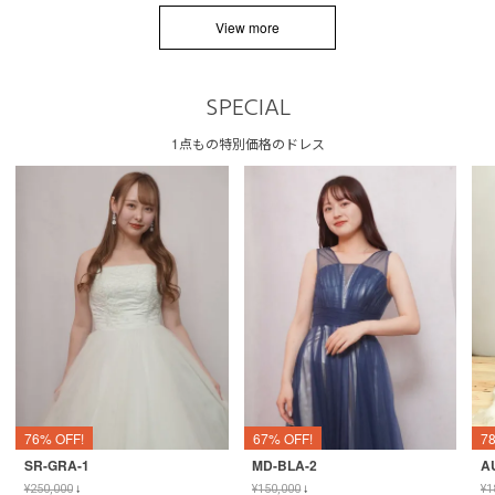
View more
SPECIAL
1点もの特別価格のドレス
76% OFF!
67% OFF!
7
SR-GRA-1
MD-BLA-2
A
¥
250,000
↓
¥
150,000
↓
¥
1