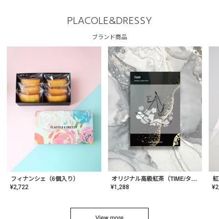
PLACOLE&DRESSY
ブランド商品
フィナンシェ（6個入り）
オリジナル高級紅茶（TIME/タイム）【ギフト/プチギフト/プレゼント/内祝い/結婚式/オリジナル配合/高品質/ハーブティー/茶葉/記念日/お返し/手土産/美容/おしゃれ】
紅
¥
2,722
¥
1,288
¥
2
View more