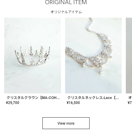
ORIGINAL ITEM
オリジナルアイテム
クリスタルネックレス-Lace【MA-CONL-02】
クリスタルクラウン【MA-COHD-01】韓国風クラウン/ウェディングクラウン/ティアラ
¥
16,500
¥
29,700
¥
7
View more