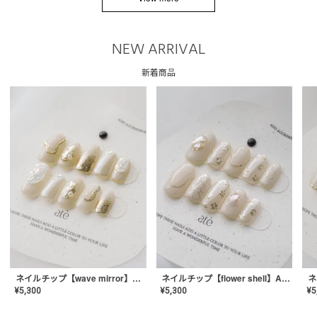
NEW ARRIVAL
新着商品
ネイルチップ【wave mirror】AE-CONA-04
ネイルチップ【flower shell】AE-CONA-03
¥
5,300
¥
5,300
¥
5