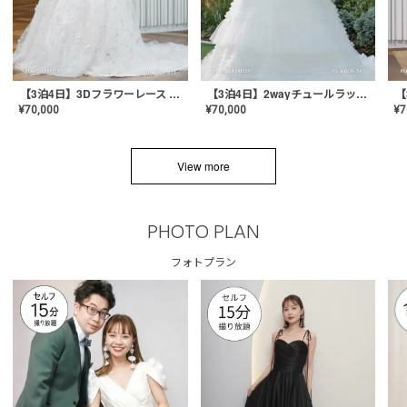
【3泊4日】3Dフラワーレース ドレス〈PD-WDOR-331〉
【3泊4日】2wayチュールラッフルドレス〈PD-WDOR-341RTL〉
¥
70,000
¥
70,000
¥
7
View more
PHOTO PLAN
フォトプラン