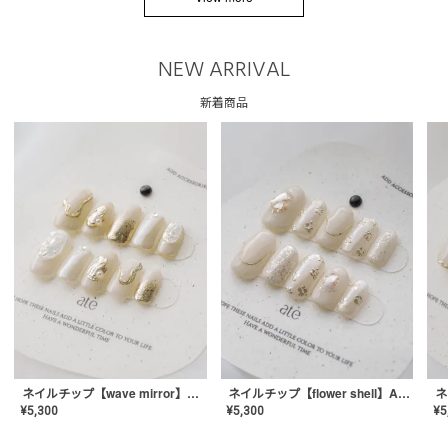
NEW ARRIVAL
新着商品
ネイルチップ【wave mirror】AE-CONA-04
ネイルチップ【flower shell】AE-CONA-03
¥
5,300
¥
5,300
¥
5