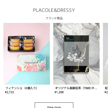
PLACOLE&DRESSY
ブランド商品
フィナンシェ（6個入り）
オリジナル高級紅茶（TIME/タイム）【ギフト/プチギフト/プレゼント/内祝い/結婚式/オリジナル配合/高品質/ハーブティー/茶葉/記念日/お返し/手土産/美容/おしゃれ】
紅
¥
2,722
¥
1,288
¥
2
View more