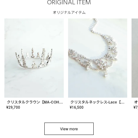
ORIGINAL ITEM
オリジナルアイテム
クリスタルネックレス-Lace【MA-CONL-02】
クリスタルクラウン【MA-COHD-01】韓国風クラウン/ウェディングクラウン/ティアラ
¥
16,500
¥
29,700
¥
7
View more