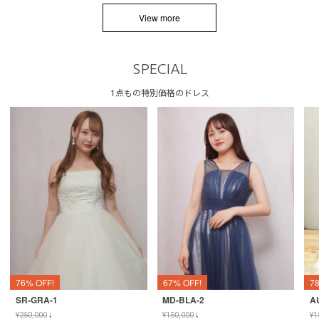
View more
SPECIAL
1点もの特別価格のドレス
76% OFF!
67% OFF!
7
SR-GRA-1
MD-BLA-2
A
¥
250,000
↓
¥
150,000
↓
¥
1