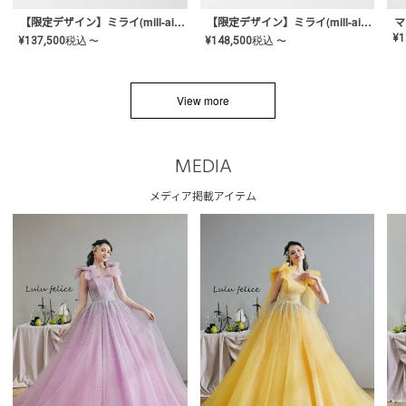
【限定デザイン】ミライ(mill-ai)リング
【限定デザイン】ミライ(mill-ai)リング
マ
¥
1
¥
137,500
税込
¥
148,500
税込
〜
〜
View more
MEDIA
メディア掲載アイテム