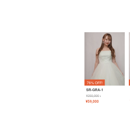
76% OFF!
SR-GRA-1
¥
250,000
↓
¥
59,000