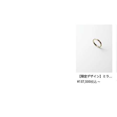
【限定デザイン】ミライ(mill-ai)リング
¥
137,500
税込
〜