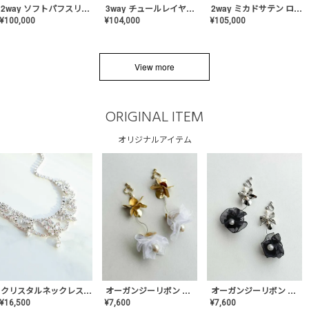
2way ソフトパフスリーブ スレンダードレス〈PD-WDOR-2112〉
3way チュールレイヤーオフショルダー スレンダードレス〈PD-WDOR-2111〉
2way ミカドサテン ロールカラードレス〈PD-WDOR-511〉
¥
100,000
¥
104,000
¥
105,000
View more
ORIGINAL ITEM
オリジナルアイテム
クリスタルネックレス-Lace【MA-CONL-02】
オーガンジーリボン バレリーナイヤリング&ピアス【Black】〈PV-COER-11〉
オーガンジーリボン バレリーナイヤリング&ピアス【White】〈PV-COER-12〉
¥
16,500
¥
7,600
¥
7,600