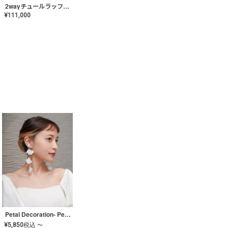
2wayチュールラッフルドレス〈PD-WDOR-341〉
¥
111,000
Petal Decoration- Pearl【JA-COER-3】
¥
5,850
税込
〜