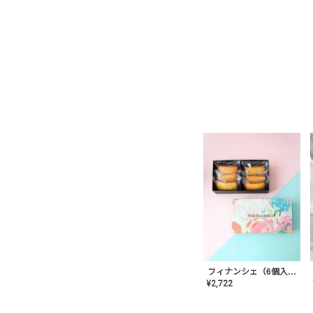
フィナンシェ（6個入り）
¥
2,722