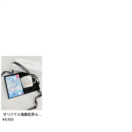
オリジナル高級紅茶＆マグカップ ギフト【AT-GF-02】ギフトセット/プレゼント/内祝い/結婚式/ハーブティー/高品質/マグカップ/食器/記念日/お返し/手土産/美容/おしゃれ
¥
4,950