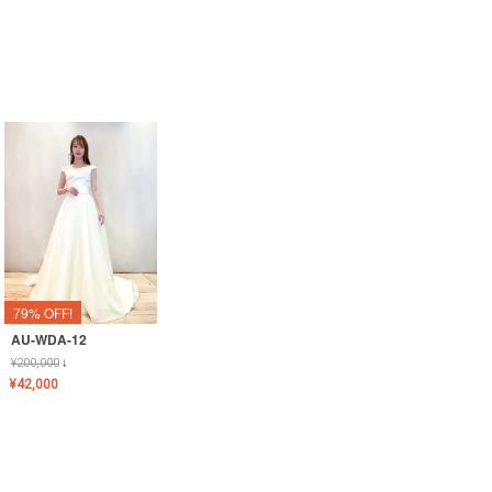
79% OFF!
AU-WDA-12
¥
200,000
↓
¥
42,000