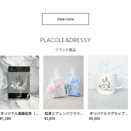
View more
PLACOLE&DRESSY
ブランド商品
オリジナルマグカップ【AT-TW-03】ギフトセット有/プレゼント/内祝い/結婚式/ペア/食器/テーブルウェア/記念日/お返し/特別/高級/おしゃれ
オリジナル高級紅茶（TIME/タイム）【ギフト/プチギフト/プレゼント/内祝い/結婚式/オリジナル配合/高品質/ハーブティー/茶葉/記念日/お返し/手土産/美容/おしゃれ】
紅茶とアレンジフラワーのセット
¥
3,300
¥
1,288
¥
2,800