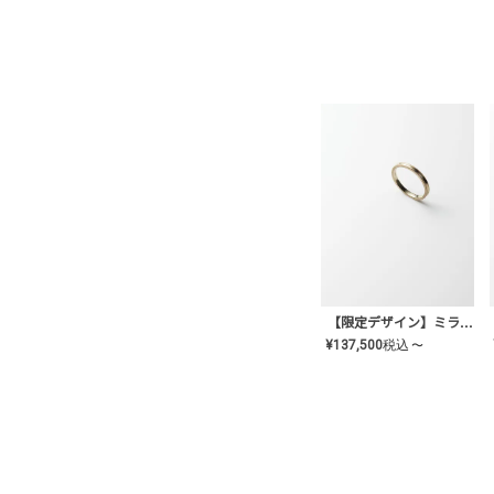
【限定デザイン】ミライ(mill-ai)リング
¥
137,500
税込
〜