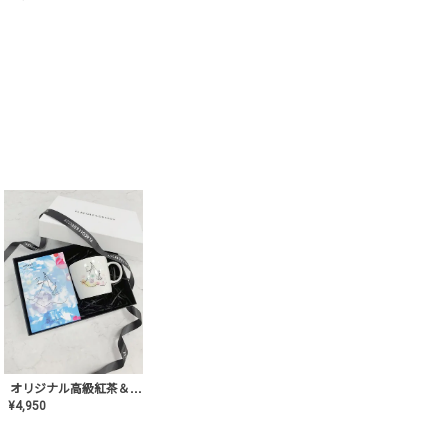
オリジナル高級紅茶＆マグカップ ギフト【AT-GF-02】ギフトセット/プレゼント/内祝い/結婚式/ハーブティー/高品質/マグカップ/食器/記念日/お返し/手土産/美容/おしゃれ
¥
4,950