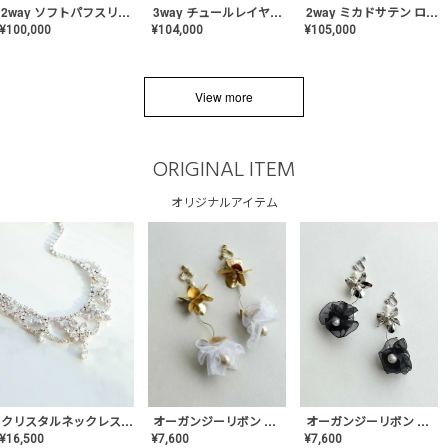
2way ソフトパフスリーブ スレンダードレス〈PD-WDOR-2112〉
3way チュールレイヤーオフショルダー スレンダードレス〈PD-WDOR-2111〉
2way ミカドサテン ロールカラードレス〈PD-WDOR-511〉
¥
100,000
¥
104,000
¥
105,000
View more
ORIGINAL ITEM
オリジナルアイテム
クリスタルネックレス-Lace【MA-CONL-02】
オーガンジーリボン バレリーナイヤリング&ピアス【Black】〈PV-COER-11〉
オーガンジーリボン バレリーナイヤリング&ピアス【White】〈PV-COER-12〉
¥
16,500
¥
7,600
¥
7,600