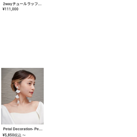
2wayチュールラッフルドレス〈PD-WDOR-341〉
¥
111,000
Petal Decoration- Pearl【JA-COER-3】
¥
5,850
税込
〜