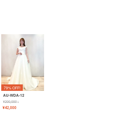
79% OFF!
AU-WDA-12
¥
200,000
↓
¥
42,000