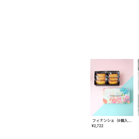
フィナンシェ（6個入り）
¥
2,722