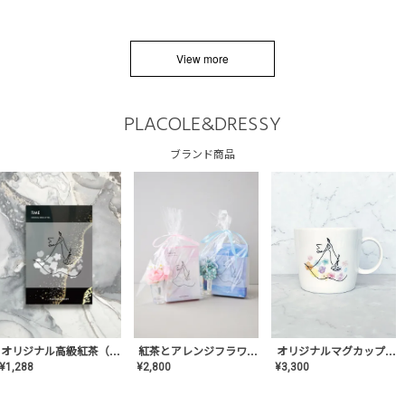
View more
PLACOLE&DRESSY
ブランド商品
オリジナルマグカップ【AT-TW-03】ギフトセット有/プレゼント/内祝い/結婚式/ペア/食器/テーブルウェア/記念日/お返し/特別/高級/おしゃれ
オリジナル高級紅茶（TIME/タイム）【ギフト/プチギフト/プレゼント/内祝い/結婚式/オリジナル配合/高品質/ハーブティー/茶葉/記念日/お返し/手土産/美容/おしゃれ】
紅茶とアレンジフラワーのセット
¥
3,300
¥
1,288
¥
2,800