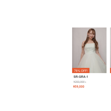
76% OFF!
SR-GRA-1
¥
250,000
↓
¥
59,000