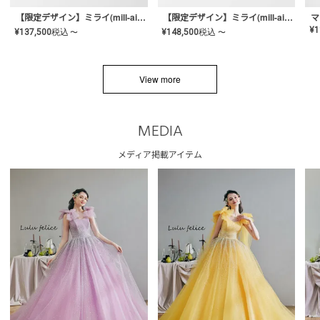
【限定デザイン】ミライ(mill-ai)リング
【限定デザイン】ミライ(mill-ai)リング
マ
¥
1
¥
137,500
税込
¥
148,500
税込
〜
〜
View more
MEDIA
メディア掲載アイテム