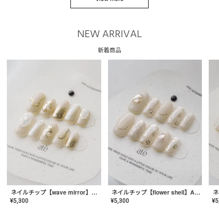
NEW ARRIVAL
新着商品
ネイルチップ【wave mirror】AE-CONA-04
ネイルチップ【flower shell】AE-CONA-03
¥
5,300
¥
5,300
¥
5