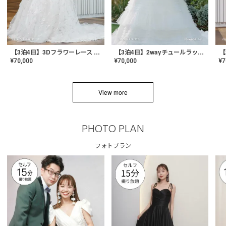
【3泊4日】3Dフラワーレース ドレス〈PD-WDOR-331〉
【3泊4日】2wayチュールラッフルドレス〈PD-WDOR-341RTL〉
¥
70,000
¥
70,000
¥
7
View more
PHOTO PLAN
フォトプラン