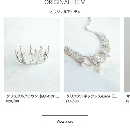
ORIGINAL ITEM
オリジナルアイテム
クリスタルネックレス-Lace【MA-CONL-02】
クリスタルクラウン【MA-COHD-01】韓国風クラウン/ウェディングクラウン/ティアラ
¥
16,500
¥
29,700
¥
7
View more