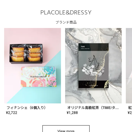
PLACOLE&DRESSY
ブランド商品
フィナンシェ（6個入り）
オリジナル高級紅茶（TIME/タイム）【ギフト/プチギフト/プレゼント/内祝い/結婚式/オリジナル配合/高品質/ハーブティー/茶葉/記念日/お返し/手土産/美容/おしゃれ】
紅
¥
2,722
¥
1,288
¥
2
View more