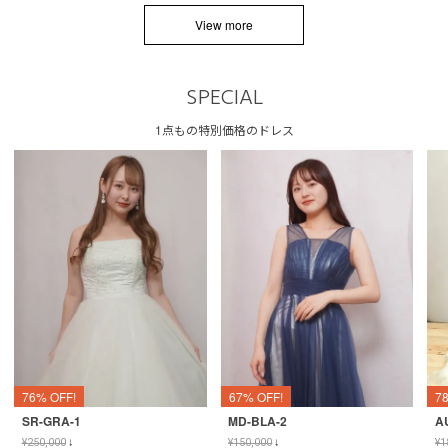
View more
SPECIAL
1点もの特別価格のドレス
76% OFF!
67% OFF!
7
SR-GRA-1
MD-BLA-2
A
¥
250,000
↓
¥
150,000
↓
¥
1