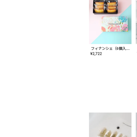
フィナンシェ（6個入り）
¥
2,722