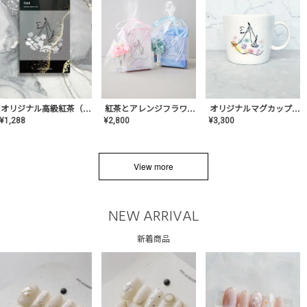
オリジナルマグカップ【AT-TW-03】ギフトセット有/プレゼント/内祝い/結婚式/ペア/食器/テーブルウェア/記念日/お返し/特別/高級/おしゃれ
オリジナル高級紅茶（TIME/タイム）【ギフト/プチギフト/プレゼント/内祝い/結婚式/オリジナル配合/高品質/ハーブティー/茶葉/記念日/お返し/手土産/美容/おしゃれ】
紅茶とアレンジフラワーのセット
¥
3,300
¥
1,288
¥
2,800
View more
NEW ARRIVAL
新着商品