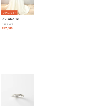
79% OFF!
AU-WDA-12
¥
200,000
↓
¥
42,000