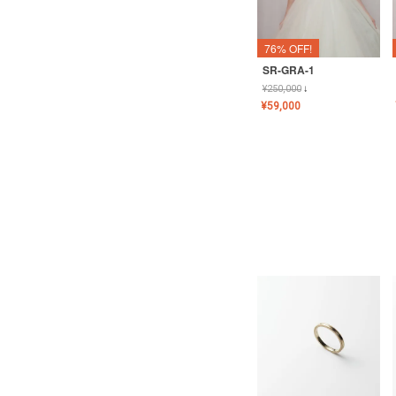
76% OFF!
SR-GRA-1
¥
250,000
↓
¥
59,000