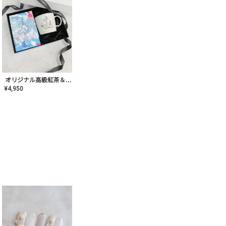
オリジナル高級紅茶＆マグカップ ギフト【AT-GF-02】ギフトセット/プレゼント/内祝い/結婚式/ハーブティー/高品質/マグカップ/食器/記念日/お返し/手土産/美容/おしゃれ
¥
4,950