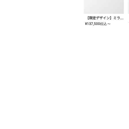
【限定デザイン】ミライ(mill-ai)リング
¥
137,500
税込
〜