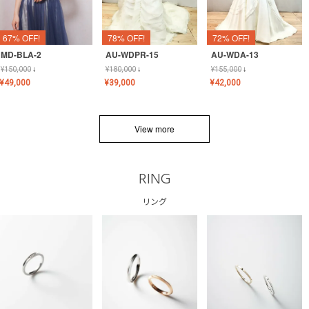
67% OFF!
78% OFF!
72% OFF!
MD-BLA-2
AU-WDPR-15
AU-WDA-13
¥
150,000
↓
¥
180,000
↓
¥
155,000
↓
¥
49,000
¥
39,000
¥
42,000
View more
RING
リング