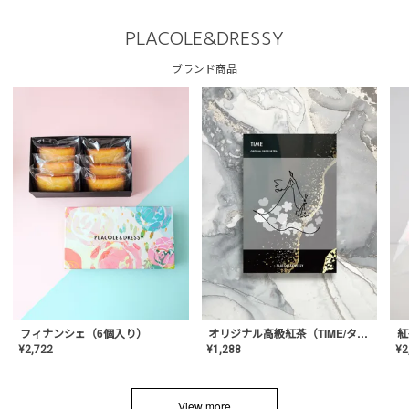
PLACOLE&DRESSY
ブランド商品
フィナンシェ（6個入り）
オリジナル高級紅茶（TIME/タイム）【ギフト/プチギフト/プレゼント/内祝い/結婚式/オリジナル配合/高品質/ハーブティー/茶葉/記念日/お返し/手土産/美容/おしゃれ】
紅
¥
2,722
¥
1,288
¥
2
View more