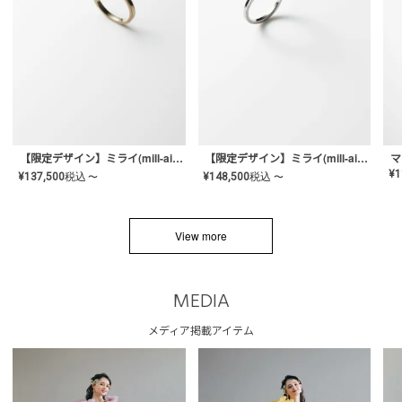
【限定デザイン】ミライ(mill-ai)リング
【限定デザイン】ミライ(mill-ai)リング
マ
¥
1
¥
137,500
税込
¥
148,500
税込
〜
〜
View more
MEDIA
メディア掲載アイテム