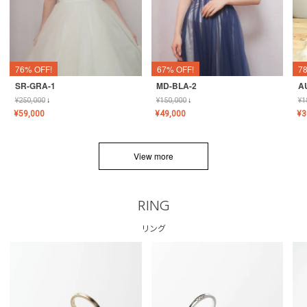
76% OFF!
67% OFF!
7
SR-GRA-1
MD-BLA-2
A
¥
250,000
↓
¥
150,000
↓
¥
1
¥
59,000
¥
49,000
¥
3
View more
RING
リング