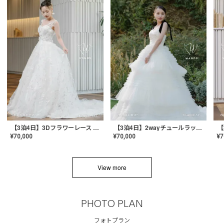
【3泊4日】3Dフラワーレース ドレス〈PD-WDOR-331〉
【3泊4日】2wayチュールラッフルドレス〈PD-WDOR-341RTL〉
¥
70,000
¥
70,000
¥
7
View more
PHOTO PLAN
フォトプラン