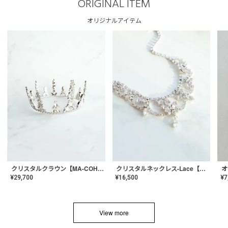
ORIGINAL ITEM
オリジナルアイテム
クリスタルネックレス-Lace【MA-CONL-02】
クリスタルクラウン【MA-COHD-01】韓国風クラウン/ウェディングクラウン/ティアラ
¥
16,500
¥
29,700
¥
7
View more