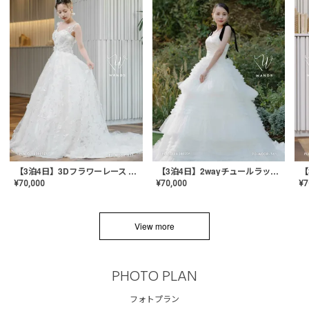
【3泊4日】3Dフラワーレース ドレス〈PD-WDOR-331〉
【3泊4日】2wayチュールラッフルドレス〈PD-WDOR-341RTL〉
¥
70,000
¥
70,000
¥
7
View more
PHOTO PLAN
フォトプラン