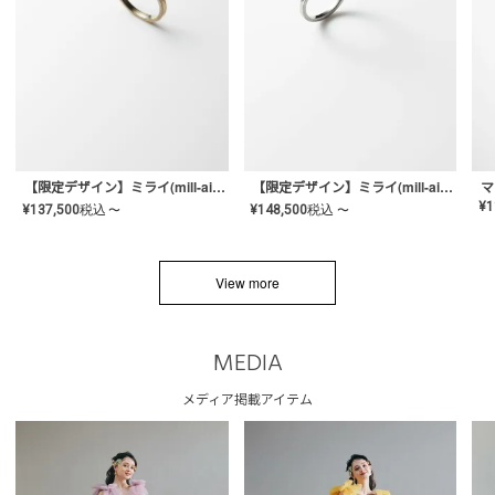
【限定デザイン】ミライ(mill-ai)リング
【限定デザイン】ミライ(mill-ai)リング
マ
¥
1
¥
137,500
税込
¥
148,500
税込
〜
〜
View more
MEDIA
メディア掲載アイテム