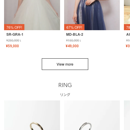
76% OFF!
67% OFF!
7
SR-GRA-1
MD-BLA-2
A
¥
250,000
↓
¥
150,000
↓
¥
1
¥
59,000
¥
49,000
¥
3
View more
RING
リング