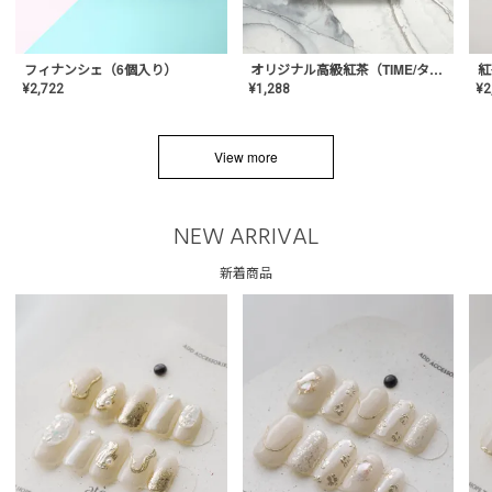
フィナンシェ（6個入り）
オリジナル高級紅茶（TIME/タイム）【ギフト/プチギフト/プレゼント/内祝い/結婚式/オリジナル配合/高品質/ハーブティー/茶葉/記念日/お返し/手土産/美容/おしゃれ】
紅
¥
2,722
¥
1,288
¥
2
View more
NEW ARRIVAL
新着商品