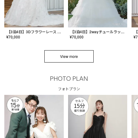
【3泊4日】3Dフラワーレース ドレス〈PD-WDOR-331〉
【3泊4日】2wayチュールラッフルドレス〈PD-WDOR-341RTL〉
¥
70,000
¥
70,000
¥
7
View more
PHOTO PLAN
フォトプラン