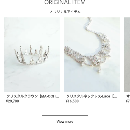
ORIGINAL ITEM
オリジナルアイテム
クリスタルネックレス-Lace【MA-CONL-02】
クリスタルクラウン【MA-COHD-01】韓国風クラウン/ウェディングクラウン/ティアラ
¥
16,500
¥
29,700
¥
7
View more