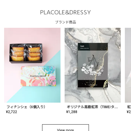
PLACOLE&DRESSY
ブランド商品
フィナンシェ（6個入り）
オリジナル高級紅茶（TIME/タイム）【ギフト/プチギフト/プレゼント/内祝い/結婚式/オリジナル配合/高品質/ハーブティー/茶葉/記念日/お返し/手土産/美容/おしゃれ】
紅
¥
2,722
¥
1,288
¥
2
View more