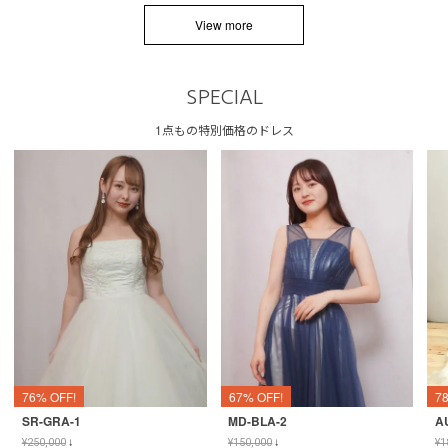
View more
SPECIAL
1点もの特別価格のドレス
76% OFF!
67% OFF!
7
SR-GRA-1
MD-BLA-2
A
¥
250,000
↓
¥
150,000
↓
¥
1