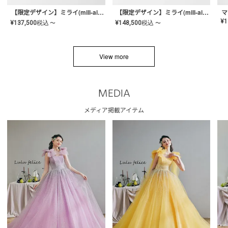
【限定デザイン】ミライ(mill-ai)リング
【限定デザイン】ミライ(mill-ai)リング
マ
¥
1
¥
137,500
税込
¥
148,500
税込
〜
〜
View more
MEDIA
メディア掲載アイテム