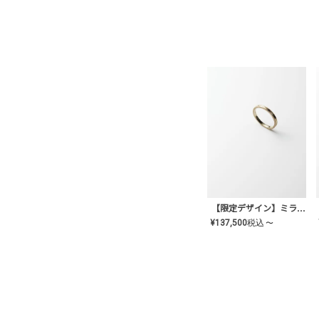
【限定デザイン】ミライ(mill-ai)リング
¥
137,500
税込
〜