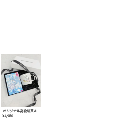
オリジナル高級紅茶＆マグカップ ギフト【AT-GF-02】ギフトセット/プレゼント/内祝い/結婚式/ハーブティー/高品質/マグカップ/食器/記念日/お返し/手土産/美容/おしゃれ
¥
4,950