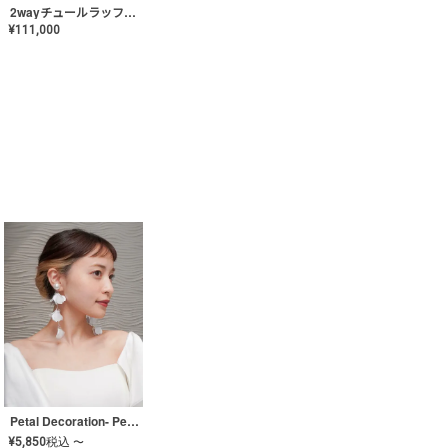
2wayチュールラッフルドレス〈PD-WDOR-341〉
¥
111,000
Petal Decoration- Pearl【JA-COER-3】
¥
5,850
税込
〜