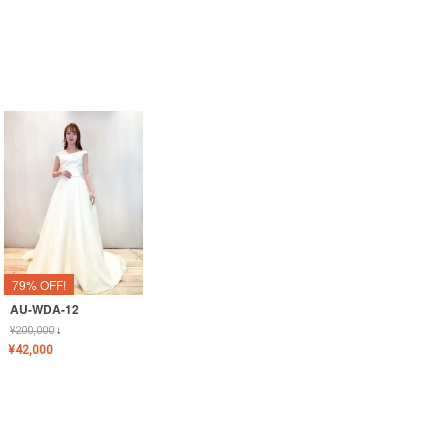
79% OFF!
AU-WDA-12
¥
200,000
↓
¥
42,000