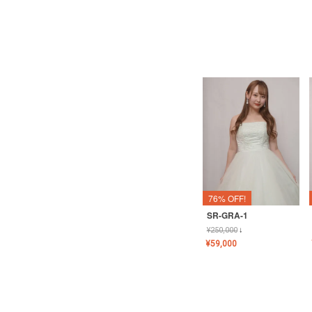
76% OFF!
SR-GRA-1
¥
250,000
↓
¥
59,000