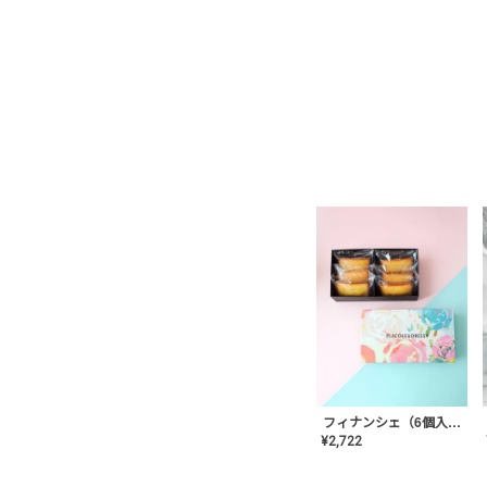
フィナンシェ（6個入り）
¥
2,722