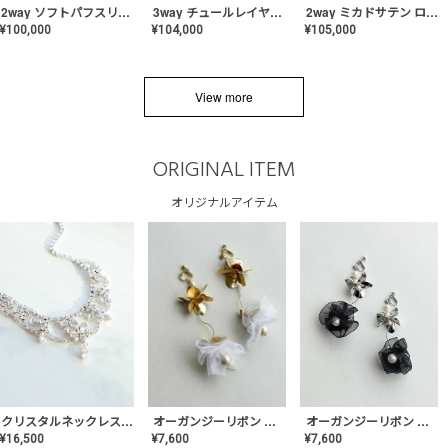
2way ソフトパフスリーブ スレンダードレス〈PD-WDOR-2112〉
3way チュールレイヤーオフショルダー スレンダードレス〈PD-WDOR-2111〉
2way ミカドサテン ロールカラードレス〈PD-WDOR-511〉
¥
100,000
¥
104,000
¥
105,000
View more
ORIGINAL ITEM
オリジナルアイテム
クリスタルネックレス-Lace【MA-CONL-02】
オーガンジーリボン バレリーナイヤリング&ピアス【Black】〈PV-COER-11〉
オーガンジーリボン バレリーナイヤリング&ピアス【White】〈PV-COER-12〉
¥
16,500
¥
7,600
¥
7,600