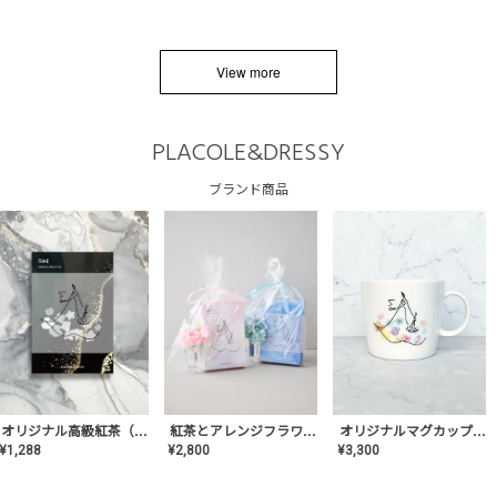
View more
PLACOLE&DRESSY
ブランド商品
オリジナルマグカップ【AT-TW-03】ギフトセット有/プレゼント/内祝い/結婚式/ペア/食器/テーブルウェア/記念日/お返し/特別/高級/おしゃれ
オリジナル高級紅茶（TIME/タイム）【ギフト/プチギフト/プレゼント/内祝い/結婚式/オリジナル配合/高品質/ハーブティー/茶葉/記念日/お返し/手土産/美容/おしゃれ】
紅茶とアレンジフラワーのセット
¥
3,300
¥
1,288
¥
2,800