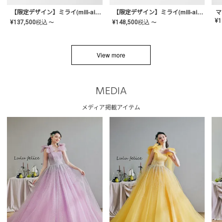
【限定デザイン】ミライ(mill-ai)リング
【限定デザイン】ミライ(mill-ai)リング
マ
¥
1
¥
137,500
税込
¥
148,500
税込
〜
〜
View more
MEDIA
メディア掲載アイテム