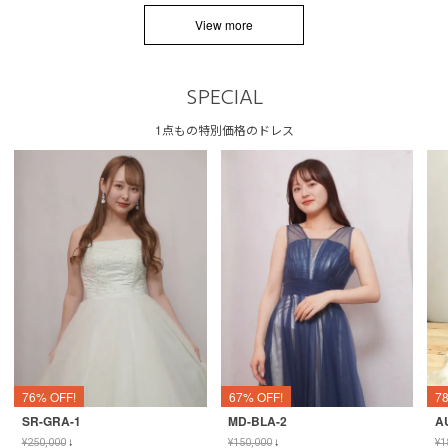
View more
SPECIAL
1点もの特別価格のドレス
76% OFF!
67% OFF!
7
SR-GRA-1
MD-BLA-2
A
¥
250,000
↓
¥
150,000
↓
¥
1