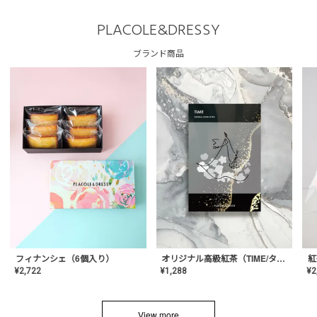
PLACOLE&DRESSY
ブランド商品
フィナンシェ（6個入り）
オリジナル高級紅茶（TIME/タイム）【ギフト/プチギフト/プレゼント/内祝い/結婚式/オリジナル配合/高品質/ハーブティー/茶葉/記念日/お返し/手土産/美容/おしゃれ】
紅
¥
2,722
¥
1,288
¥
2
View more