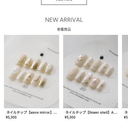
NEW ARRIVAL
新着商品
ネイルチップ【wave mirror】AE-CONA-04
ネイルチップ【flower shell】AE-CONA-03
¥
5,300
¥
5,300
¥
5