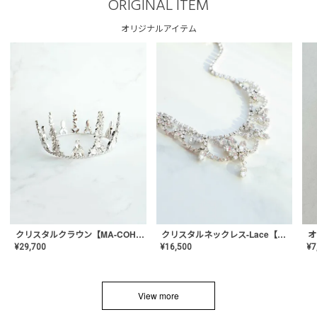
ORIGINAL ITEM
オリジナルアイテム
クリスタルネックレス-Lace【MA-CONL-02】
クリスタルクラウン【MA-COHD-01】韓国風クラウン/ウェディングクラウン/ティアラ
¥
16,500
¥
29,700
¥
7
View more