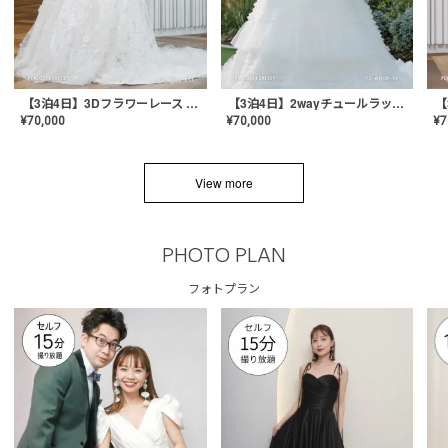
【3泊4日】3Dフラワーレース ドレス〈PD-WDOR-331〉
【3泊4日】2wayチュールラッフルドレス〈PD-WDOR-341RTL〉
¥
70,000
¥
70,000
¥
7
View more
PHOTO PLAN
フォトプラン