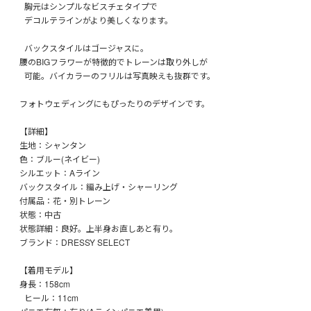
胸元はシンプルなビスチェタイプで
デコルテラインがより美しくなります。
バックスタイルはゴージャスに。
腰のBIGフラワーが特徴的でトレーンは取り外しが
可能。バイカラーのフリルは写真映えも抜群です。
フォトウェディングにもぴったりのデザインです。
【詳細】
生地：シャンタン
色：ブルー(ネイビー)
シルエット：Aライン
バックスタイル：編み上げ・シャーリング
付属品：花・別トレーン
状態：中古
状態詳細：良好。上半身お直しあと有り。
ブランド：DRESSY SELECT
【着用モデル】
身長：158cm
ヒール：11cm