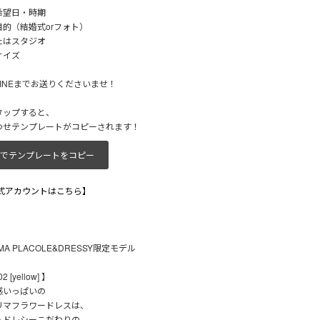
希望日・時期
的（結婚式orフォト）
たはスタジオ
サイズ
INEまでお送りくださいませ！
タップすると、
わせテンプレートがコピーされます！
でテンプレートをコピー
公式アカウントはこちら】
IMA PLACOLE&DRESSY限定モデル
2 [yellow] 】
感いっぱいの
リマフラワードレスは、
＆ドレシーこだわりの