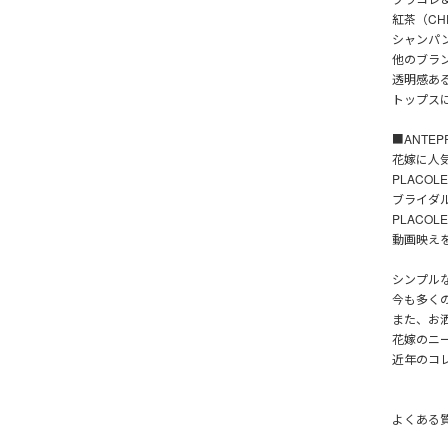
紅茶（CH
シャンパ
他のブラ
透明感あ
トップス
■ANTEPR
花嫁に人気
PLACO
ブライダ
PLACOL
動画映え
シンプル
今も多く
また、お
花嫁のニ
近年のコ
よくある