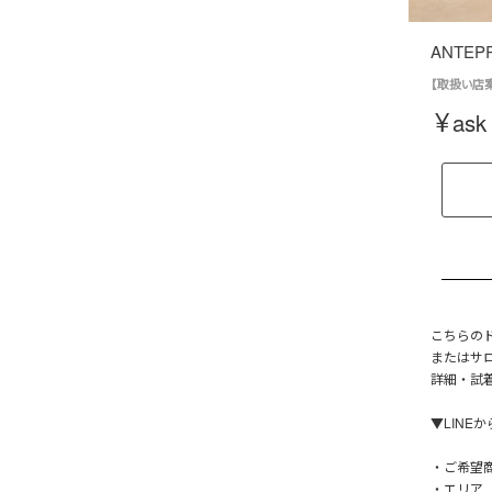
ANTEPRI
【取扱い店案内
¥
ask
こちらの
またはサ
詳細・試
▼LINE
・ご希望
・エリア