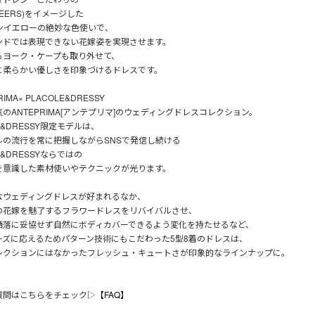
EERS)をイメージした
ンイエローの絶妙な色使いで、
ンドでは表現できない花嫁姿を実現させます。
るヨーク・ケープも取り外せて、
に柔らかい優しさを印象づけるドレスです。
IMA× PLACOLE&DRESSY
のANTEPRIMA[アンテプリマ]のウェディングドレスコレクション。
LE&DRESSY限定モデルは、
ルの流行を常に把握しながらSNSで発信し続ける
E&DRESSYならではの
を意識した素材使いやテクニックが光ります。
なウェディングドレスが好まれるなか、
の花嫁を魅了するフラワードレスをリバイバルさせ、
洒落に妥協せず自然にボディカバーできるよう変化を持たせるなど、
ーズに応えるためパターン技術にもこだわった5型8着のドレスは、
レクションにはなかったフレッシュ・キュートさが印象的なラインナップに。
質問はこちらをチェック▷
【FAQ】