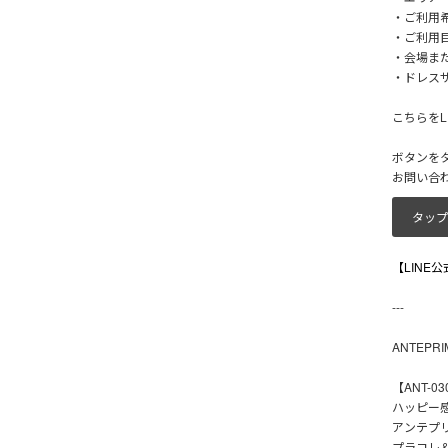
・ご利用
・ご利用目
・会場ま
・ドレス
こちらをL
ボタンを
お問い合
タップ
【LINE
---
ANTEPR
【ANT-030
ハッピー
アンテプ
プラコレ