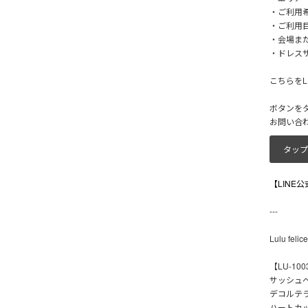
・ご利用
・ご利用目
・会場ま
・ドレス
こちらをL
ボタンを
お問い合
タップ
【LINE
---
Lulu fe
【LU-1003
サッシュ
デコルテ
ハートカ