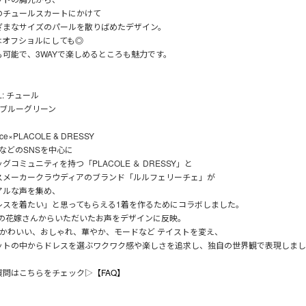
のチュールスカートにかけて
ざまなサイズのパールを散りばめたデザイン。
はオフショルにしても◎
も可能で、3WAYで楽しめるところも魅力です。
AL: チュール
：ブルーグリーン
lice×PLACOLE & DRESSY
ramなどのSNSを中心に
グコミュニティを持つ「PLACOLE ＆ DRESSY」と
スメーカークラウディアのブランド「ルルフェリーチェ」が
アルな声を集め、
レスを着たい」と思ってもらえる1着を作るためにコラボしました。
9人の花嫁さんからいただいたお声をデザインに反映。
にかわいい、おしゃれ、華やか、モードなど テイストを変え、
ットの中からドレスを選ぶワクワク感や楽しさを追求し、独自の世界観で表現しまし
質問はこちらをチェック▷
【FAQ】