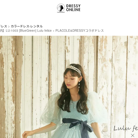
ドレス
カラードレス-レンタル
U-1003 [BlueGreen] Lulu felice × PLACOLE&DRESSYコラボドレス