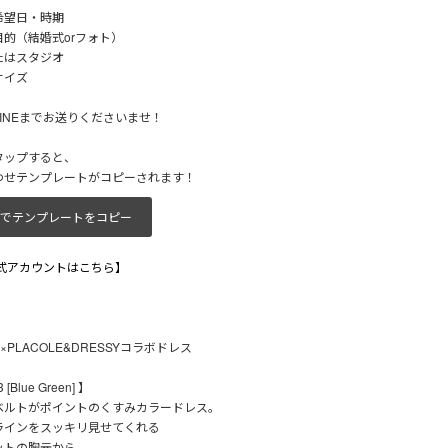
希望日・時期
的（結婚式orフォト）
たはスタジオ
サイズ
INEまでお送りくださいませ！
タップすると、
わせテンプレートがコピーされます！
でテンプレートをコピー
公式アカウントはこちら】
lice×PLACOLE&DRESSYコラボドレス
 [Blue Green] 】
ベルトがポイントのくすみカラードレス。
ラインをスッキリ見せてくれる
ットの胸元から、