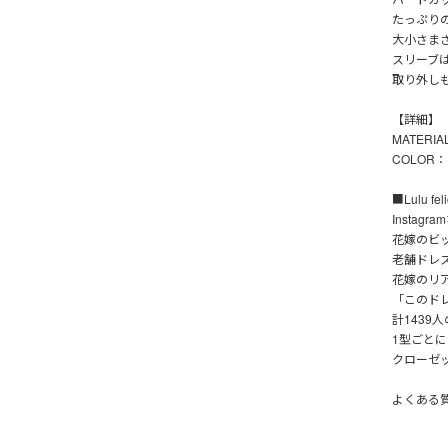
たっぷり
大小さま
スリーブ
取り外し
【詳細】
MATERI
COLOR
■Lulu fe
Instag
花嫁のビッ
老舗ドレ
花嫁のリ
「このド
計143
1型ごと
クローゼ
よくある