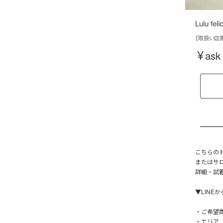
Lulu fe
【取扱い店案内】
¥
ask
こちらの
またはサ
詳細・試
▼LINE
・ご希望
・エリア