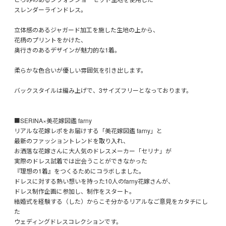
スレンダーラインドレス。
立体感のあるジャガード加工を施した生地の上から、
花柄のプリントをかけた、
奥行きのあるデザインが魅力的な1着。
柔らかな色合いが優しい雰囲気を引き出します。
バックスタイルは編み上げで、3サイズフリーとなっております。
■SERINA×美花嫁図鑑 farny
リアルな花嫁レポをお届けする「美花嫁図鑑 farny」と
最新のファッショントレンドを取り入れ、
お洒落な花嫁さんに大人気のドレスメーカー「セリナ」が
実際のドレス試着では出会うことができなかった
『理想の1着』をつくるためにコラボしました。
ドレスに対する熱い想いを持った10人のfarny花嫁さんが、
ドレス制作企画に参加し、制作をスタート。
結婚式を経験する（した）からこそ分かるリアルなご意見をカタチにし
た
ウェディングドレスコレクションです。