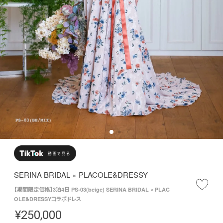
SERINA BRIDAL × PLACOLE&DRESSY
【期間限定価格】3泊4日 PS-03(beige) SERINA BRIDAL × PLAC
OLE&DRESSYコラボドレス
¥
250,000