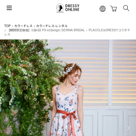
TOP
カラードレス
カラードレス-レンタル
【期間限定価格】3泊4日 PS-03(beige) SERINA BRIDAL × PLACOLE&DRESSYコラボド
レス