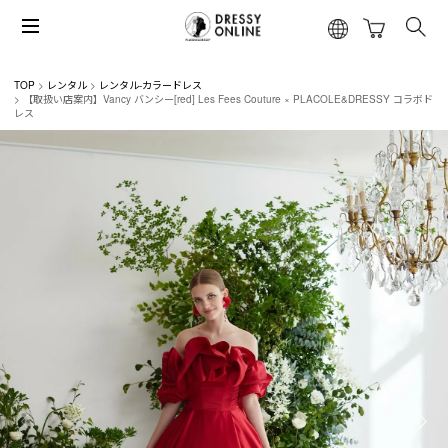
TOP
レンタル
レンタル-カラードレス
【取扱い店案内】Vancy バンシー[red] Les Fees Couture × PLACOLE&DRESSY コラボド
レス