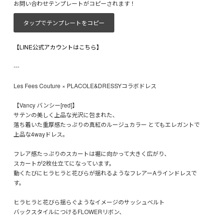
お問い合わせテンプレートがコピーされます！
タップでテンプレートをコピー
【LINE公式アカウントはこちら】
---
Les Fees Couture × PLACOLE&DRESSYコラボドレス
【Vancy バンシー[red]】
サテンの美しく上品な光沢に包まれた、
落ち着いた重厚感たっぷりの真紅のルージュカラー とてもエレガントで
上品な4wayドレス。
フレア感たっぷりのスカートは裾に向かって大きく広がり、
スカートが2枚仕立てになっています。
動くたびにヒラヒラと花びらが揺れるようなフレアーAラインドレスで
す。
ヒラヒラと花びら揺らぐようなイメージのサッシュベルト
バックスタイルにつけるFLOWERリボン、