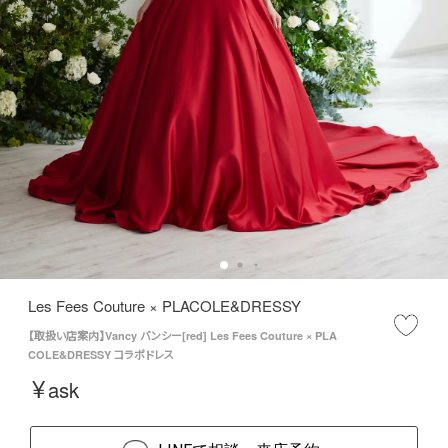
Les Fees Couture × PLACOLE&DRESSY
【取扱い店案内】Vancy バンシー[red] Les Fees Couture × PLA
COLE&DRESSY コラボドレス
¥
ask