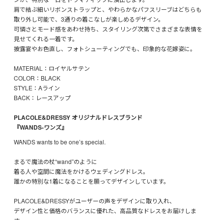
肩で結ぶ細いリボンストラップと、やわらかなパフスリーブはどちらも
取り外し可能で、3通りの着こなしが楽しめるデザイン。
可憐さとモード感をあわせ持ち、スタイリング次第でさまざまな表情を
見せてくれる一着です。
披露宴やお色直し、フォトシューティングでも、印象的な花嫁姿に。
MATERIAL：ロイヤルサテン
COLOR：BLACK
STYLE：Aライン
BACK：レースアップ
PLACOLE&DRESSY オリジナルドレスブランド
『WANDS-ワンズ』
WANDS wants to be one’s special.
まるで魔法の杖“wand”のように
着る人や空間に魔法をかけるウェディングドレス。
誰かの特別な1着になることを願ってデザインしています。
PLACOLE&DRESSYがユーザーの声をデザインに取り入れ、
デザイン性と価格のバランスに優れた、高品質なドレスをお届けしま