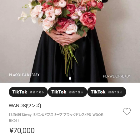
WANDS[ワンズ]
【3泊4日】3way リボン&パフスリーブ ブラックドレス〈PD-WDOR-
BK01〉
¥
70,000