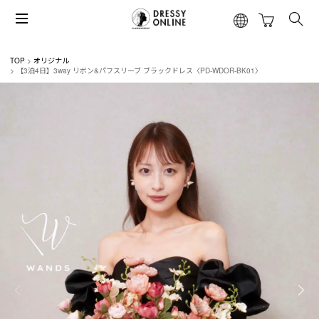
TOP
オリジナル
【3泊4日】3way リボン&パフスリーブ ブラックドレス〈PD-WDOR-BK01〉