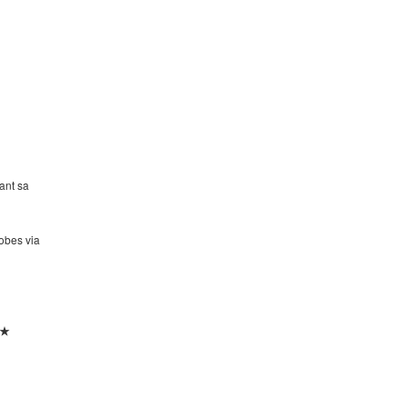
ant sa
robes via
★★