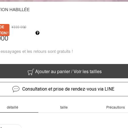
ION HABILLÉE
 DE
¥
330 000
↓
ION !
000
essayages et les retours sont gratuits !
Ajouter au panier / Voir les tailles
Consultation et prise de rendez-vous via LINE
détaillé
taille
Précautions