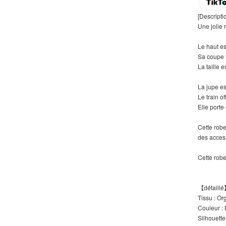
[Descripti
Une jolie
Le haut es
Sa coupe h
La taille 
La jupe es
Le train 
Elle porte
Cette robe
des acces
Cette rob
【détaill
Tissu : O
Couleur :
Silhouette