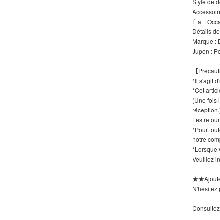
Style de d
Accessoir
État : Occ
Détails de
Marque :
Jupon : Po
【Précaut
*Il s'agit
*Cet artic
(Une fois 
réception.
Les retour
*Pour tout
notre comp
*Lorsque v
Veuillez i
★★Ajoutez
N'hésitez p
Consultez