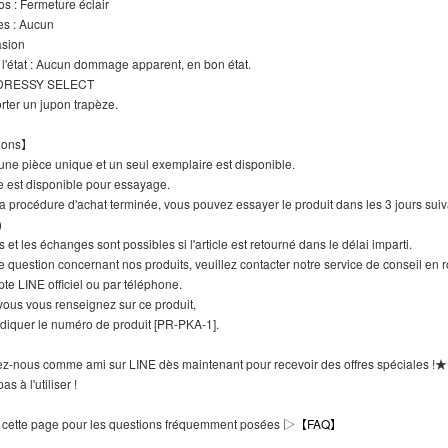
os : Fermeture éclair
es : Aucun
asion
 l'état : Aucun dommage apparent, en bon état.
 DRESSY SELECT
rter un jupon trapèze.
ions】
 d'une pièce unique et un seul exemplaire est disponible.
le est disponible pour essayage.
la procédure d'achat terminée, vous pouvez essayer le produit dans les 3 jours suiv
)
s et les échanges sont possibles si l'article est retourné dans le délai imparti.
e question concernant nos produits, veuillez contacter notre service de conseil en 
te LINE officiel ou par téléphone.
ous vous renseignez sur ce produit,
ndiquer le numéro de produit [PR-PKA-1].
-nous comme ami sur LINE dès maintenant pour recevoir des offres spéciales !
as à l'utiliser !
 cette page pour les questions fréquemment posées ▷
【FAQ】