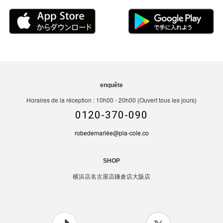
enquête
Horaires de la réception : 10h00 - 20h00 (Ouvert tous les jours)
0120-370-090
robedemariée@pla-cole.co
SHOP
横浜店
名古屋店
鎌倉店
大阪店