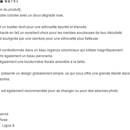
on du produit]
 robe colorée avec un doux dégradé rose.
t un bustier droit pour une silhouette épurée et élancée.
aute en fait un excellent choix pour les mariées soucieuses de leur décolleté.
est soulignée par une ceinture pour une silhouette plus flatteuse.
t confectionnée dans un tissu organza volumineux qui s'étale magnifiquement.
offre également un beau panorama.
 également une boutonnière florale amovible à la taille.
 présente un design globalement simple, ce qui vous offre une grande liberté dans
soires.
e est également recommandée pour se changer ou pour des séances photo.
é】
rganza
 Rose
 : Ligne A