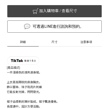
加入購物車 / 查看尺寸
可透過LINE進行諮詢和預約。
詳細
尺寸
注意事項
[產品描述]
一件淺綠色的清爽連身裙。
上衣是高開衩的直身胸衣。
飾以蕾絲、珠子和亮片刺繡
它能反射光線，閃閃發光。
裙子由柔軟的薄紗製成，裙子飄逸優美。
長度適中，設計方便活動。