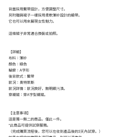
背面採用繫帶設計，方便調整尺寸。
另附贈與裙子一樣採用柔軟薄紗設計的緞帶。
它也可以用來展現女性魅力。
這條裙子非常適合換裝或拍照。
【詳細】
布料：薄紗
顏色：綠色
輪廓：A字形
後背款式：繫帶
狀況：奧特萊斯
狀況詳情：狀況良好，無明顯污漬。
穿襯裙：穿A字型襯裙。
【注意事項】
這是獨一無二的商品，僅此一件。
*此商品可提供試穿服務。
（完成購買流程後，您可以在收到產品後的3天內試穿。）