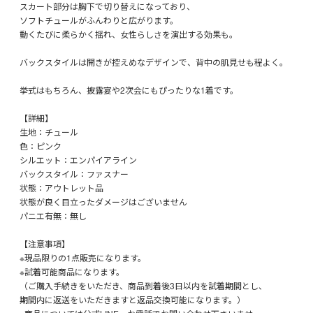
スカート部分は胸下で切り替えになっており、
ソフトチュールがふんわりと広がります。
動くたびに柔らかく揺れ、女性らしさを演出する効果も。
バックスタイルは開きが控えめなデザインで、背中の肌見せも程よく。
挙式はもちろん、披露宴や2次会にもぴったりな1着です。
【詳細】
生地：チュール
色：ピンク
シルエット：エンパイアライン
バックスタイル：ファスナー
状態：アウトレット品
状態が良く目立ったダメージはございません
パニエ有無：無し
【注意事項】
※現品限りの1点販売になります。
※試着可能商品になります。
（ご購入手続きをいただき、商品到着後3日以内を試着期間とし、
期間内に返送をいただきますと返品交換可能になります。）