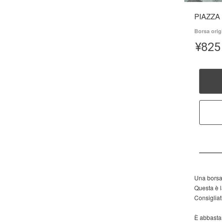
PIAZZA 
Borsa orig
¥
825
Una borsa
Questa è l
Consigliat
È abbastan