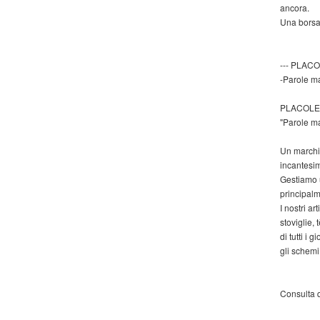
ancora.
Una borsa 
--- PLAC
-Parole ma
PLACOLE
"Parole ma
Un marchio
incantesim
Gestiamo u
principalm
I nostri ar
stoviglie, 
di tutti i
gli schemi 
Consulta 