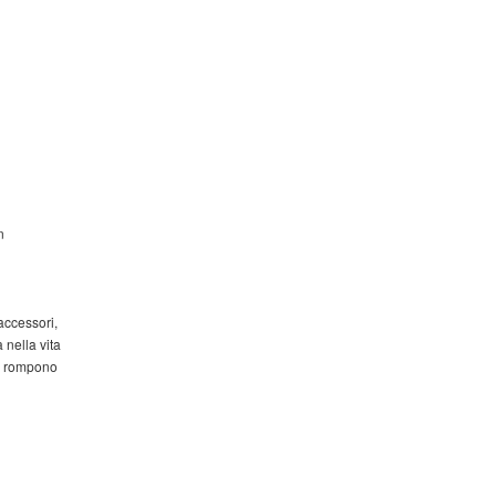
n
 accessori,
 nella vita
he rompono