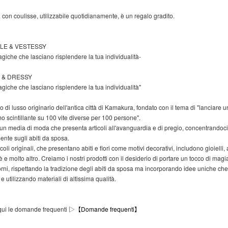
con coulisse, utilizzabile quotidianamente, è un regalo gradito.
OLE & VESTESSY
giche che lasciano risplendere la tua individualità-
 & DRESSY
giche che lasciano risplendere la tua individualità"
 di lusso originario dell'antica città di Kamakura, fondato con il tema di "lanciare u
o scintillante su 100 vite diverse per 100 persone".
n media di moda che presenta articoli all'avanguardia e di pregio, concentrandoci
ente sugli abiti da sposa.
ticoli originali, che presentano abiti e fiori come motivi decorativi, includono gioielli,
tè e molto altro. Creiamo i nostri prodotti con il desiderio di portare un tocco di magia
 giorni, rispettando la tradizione degli abiti da sposa ma incorporando idee uniche c
e utilizzando materiali di altissima qualità.
qui le domande frequenti ▷
【Domande frequenti】