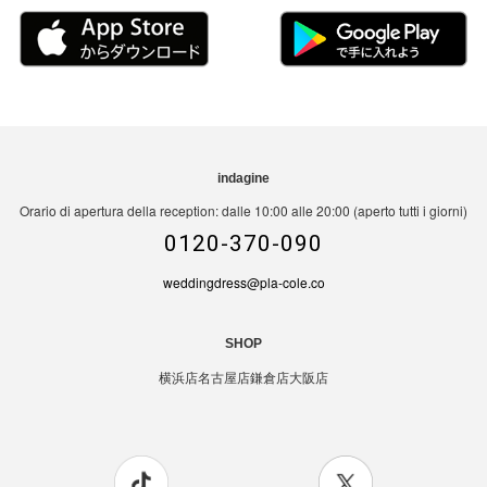
indagine
Orario di apertura della reception: dalle 10:00 alle 20:00 (aperto tutti i giorni)
0120-370-090
weddingdress@pla-cole.co
SHOP
横浜店
名古屋店
鎌倉店
大阪店