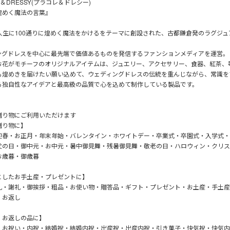
E＆DRESSY(プラコレ＆ドレシー)
煌めく魔法の言葉』
の人生に100通りに煌めく魔法をかけるをテーマに創設された、古都鎌倉発のラグジュ
ングドレスを中心に最先端で価値あるものを発信するファンションメディアを運営。
お花がモチーフのオリジナルアイテムは、ジュエリー、アクセサリー、食器、紅茶、
も煌めきを届けたい願い込めて、ウェディングドレスの伝統を重んじながら、常識を
る独自性なアイデアと最高級の品質で心を込めて制作している製品です。
贈り物にご利用いただけます
贈り物に】
迎春・お正月・年末年始・バレンタイン・ホワイトデー・卒業式・卒園式・入学式・
父の日・御中元・お中元・暑中御見舞・残暑御見舞・敬老の日・ハロウィン・クリス
お歳暮・御歳暮
としたお手土産・プレゼントに】
礼・謝礼・御挨拶・粗品・お使い物・贈答品・ギフト・プレゼント・お土産・手土産
・お返し
・お返しの品に】
・お祝い・内祝・結婚祝・結婚内祝・出産祝・出産内祝・引き菓子・快気祝・快気内