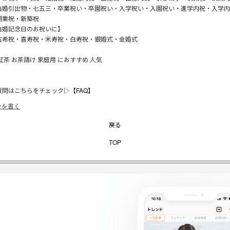
結婚引出物・七五三・卒業祝い・卒園祝い・入学祝い・入園祝い・進学内祝・入学内
開業祝・新築祝
結婚記念日のお祝いに】
古希祝・喜寿祝・米寿祝・白寿祝・銀婚式・金婚式
】
紅茶 お茶請け 家庭用 におすすめ 人気
質問はこちらをチェック▷
【FAQ】
ーを書く
戻る
TOP