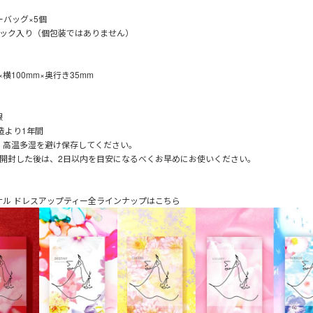
ーバッグ×5個
パック入り（個包装ではありません）
×横100mm×奥行き35mm
限
造より1年間
、高温多湿を避け保存してください。
を開封した後は、2日以内を目安になるべくお早めにお使いください。
ナル ドレスアップティー全ラインナップはこちら