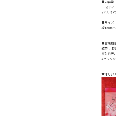
■内容量
・5gティ
※アルミ
■サイズ
縦150mm
■賞味期
紅茶： 製
直射日光
※パック
▼オリジ