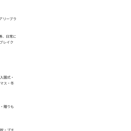
アリーブラ
等、日常に
ブレイク
入園式・
マス・冬
・贈りも
祝・プチ