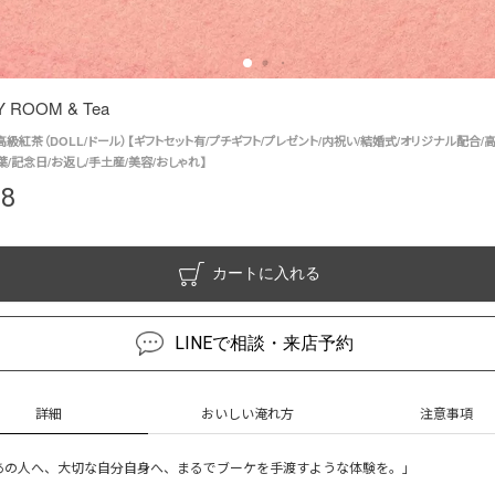
 ROOM & Tea
級紅茶（DOLL/ドール）【ギフトセット有/プチギフト/プレゼント/内祝い/結婚式/オリジナル配合/
葉/記念日/お返し/手土産/美容/おしゃれ】
88
カートに入れる
LINEで相談・来店予約
詳細
おいしい淹れ方
注意事項
あの人へ、大切な自分自身へ、まるでブーケを手渡すような体験を。」