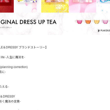
OLE＆DRESSY ブランドストーリー】
in life -人生に魔法を-
lanning correction)
性に-
たえる-
E＆DRESSY
めく魔法の言葉-