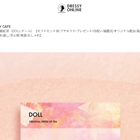
Y CAFE
級紅茶（DOLL/ドール）【ギフトセット有/プチギフト/プレゼント/内祝い/結婚式/オリジナル配合/高
/お返し/手土産/美容/おしゃれ】