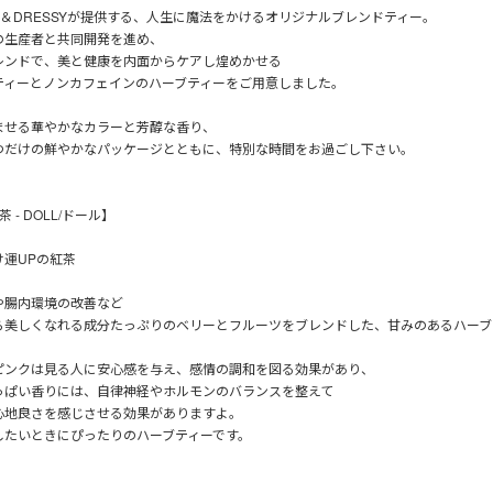
LE＆DRESSYが提供する、人生に魔法をかけるオリジナルブレンドティー。
の生産者と共同開発を進め、
レンドで、美と健康を内面からケアし煌めかせる
ティーとノンカフェインのハーブティーをご用意しました。
ませる華やかなカラーと芳醇な香り、
つだけの鮮やかなパッケージとともに、特別な時間をお過ごし下さい。
 - DOLL/ドール】
け運UPの紅茶
や腸内環境の改善など
ら美しくなれる成分たっぷりのベリーとフルーツをブレンドした、甘みのあるハーブ
ピンクは見る人に安心感を与え、感情の調和を図る効果があり、
っぱい香りには、自律神経やホルモンのバランスを整えて
心地良さを感じさせる効果がありますよ。
したいときにぴったりのハーブティーです。