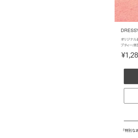
DRESSY
オリジナル高
ブティー/茶
¥
1,2
「特別な