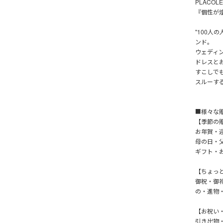
PLACOL
『個性が
"100人
ンド。
ウェディ
ドレスと
すこしで
スルーす
■様々な
【季節の
お年賀・
母の日・
ギフト・
【ちょっ
御祝・御
の・進物
【お祝い
引き出物