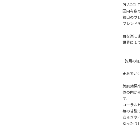
PLACO
国内有数
独自のブ
ブレンド
目を楽し
世界に１
【9月の紅茶
★おでか
美肌効果
体の内か
す。
コーラル
苺の甘酸
安らぎや
ゆったり