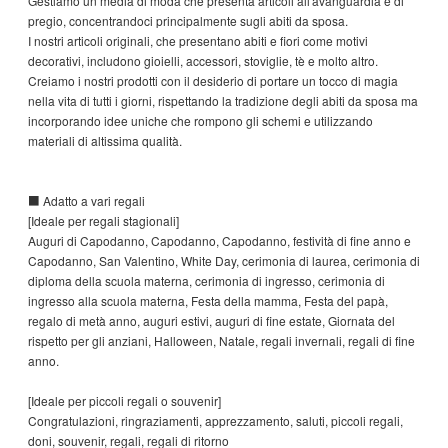
Gestiamo un media di moda che presenta articoli all'avanguardia e di
pregio, concentrandoci principalmente sugli abiti da sposa.
I nostri articoli originali, che presentano abiti e fiori come motivi
decorativi, includono gioielli, accessori, stoviglie, tè e molto altro.
Creiamo i nostri prodotti con il desiderio di portare un tocco di magia
nella vita di tutti i giorni, rispettando la tradizione degli abiti da sposa ma
incorporando idee uniche che rompono gli schemi e utilizzando
materiali di altissima qualità.
■ Adatto a vari regali
[Ideale per regali stagionali]
Auguri di Capodanno, Capodanno, Capodanno, festività di fine anno e
Capodanno, San Valentino, White Day, cerimonia di laurea, cerimonia di
diploma della scuola materna, cerimonia di ingresso, cerimonia di
ingresso alla scuola materna, Festa della mamma, Festa del papà,
regalo di metà anno, auguri estivi, auguri di fine estate, Giornata del
rispetto per gli anziani, Halloween, Natale, regali invernali, regali di fine
anno.
[Ideale per piccoli regali o souvenir]
Congratulazioni, ringraziamenti, apprezzamento, saluti, piccoli regali,
doni, souvenir, regali, regali di ritorno