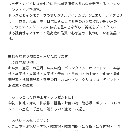
ウェディングドレスを中心に最先端で価値あるものを発信するファンシ
ョンメディアを運営。
ドレスとお花がモチーフのオリジナルアイテムは、ジュエリー、アクセサ
リー、食器、紅茶、等、日常にすこしでも煌めきを届けたい願い込め
て、ウェディングドレスの伝統を重んじながら、常識をブレイクスルー
する独自性なアイデアと最高級の品質で心を込めて制作している製品で
す。
■様々な贈り物にご利用いただけます
【季節の贈り物に】
お年賀・迎春・お正月・年末年始・バレンタイン・ホワイトデー・卒業
式・卒園式・入学式・入園式・母の日・父の日・御中元・お中元・暑中
御見舞・残暑御見舞・敬老の日・ハロウィン・クリスマス・冬ギフト・
お歳暮・御歳暮
【ちょっとしたお手土産・プレゼントに】
御祝・御礼・謝礼・御挨拶・粗品・お使い物・贈答品・ギフト・プレゼ
ント・お土産・手土産・贈りもの・進物・お返し
【お祝い・お返しの品に】
引き出物・お祝い・内祝・結婚祝・結婚内祝・出産祝・出産内祝・引き