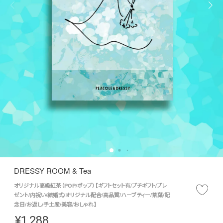
DRESSY ROOM & Tea
オリジナル高級紅茶（POP/ポップ）【ギフトセット有/プチギフト/プレ
ゼント/内祝い/結婚式/オリジナル配合/高品質/ハーブティー/茶葉/記
念日/お返し/手土産/美容/おしゃれ】
¥
1,288