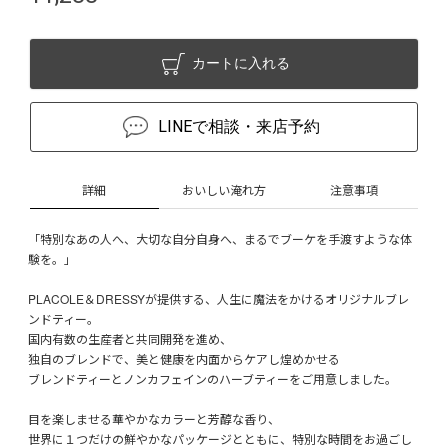
カートに入れる
LINEで相談・来店予約
詳細
おいしい淹れ方
注意事項
「特別なあの人へ、大切な自分自身へ、まるでブーケを手渡すような体
験を。」
PLACOLE＆DRESSYが提供する、人生に魔法をかけるオリジナルブレ
ンドティー。
国内有数の生産者と共同開発を進め、
独自のブレンドで、美と健康を内面からケアし煌めかせる
ブレンドティーとノンカフェインのハーブティーをご用意しました。
目を楽しませる華やかなカラーと芳醇な香り、
世界に１つだけの鮮やかなパッケージとともに、特別な時間をお過ごし