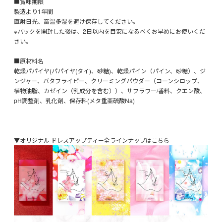
■賞味期限
製造より1年間
直射日光、高温多湿を避け保存してください。
※パックを開封した後は、2日以内を目安になるべくお早めにお使いくだ
さい。
■原材料名
乾燥パパイヤ(パパイヤ(タイ)、砂糖)、乾燥パイン（パイン、砂糖）、ジ
ンジャー、バタフライピー、クリーミングパウダー（コーンシロップ、
植物油脂、カゼイン（乳成分を含む））、サフラワー/香料、クエン酸、
pH調整剤、乳化剤、保存料(メタ重亜硫酸Na)
▼オリジナル ドレスアップティー全ラインナップはこちら