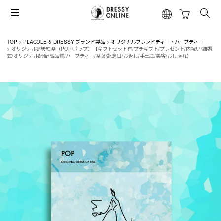
TOP
PLACOLE & DRESSY ブランド製品
オリジナルブレンドティー・ハーブティー
オリジナル高級紅茶（POP/ポップ）【ギフトセット有/プチギフト/プレゼント/内祝い/結婚
式/オリジナル配合/高品質/ハーブティー/茶葉/記念日/お返し/手土産/美容/おしゃれ】