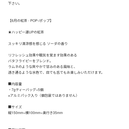
下さい。
【6月の紅茶 - POP-/ポップ】
★ハッピー運UPの紅茶
スッキリ清涼感を感じる ソーダの香り
リフレッシュ効果や眠気を覚ます効果のある
バタフライピーをブレンド。
ラムネのような爽やかで甘みのある風味と、
透き通るような水色で、目でも舌でもお楽しみいただけます。
■内容量
・7gティーバッグ×5個
※アルミパック入り（個包装ではありません）
■サイズ
縦150mm×横100mm×奥行き35mm