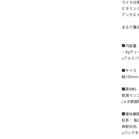
ライチは
ビタミン
アンチエ
まるで魔
■内容量
・5gティ
※アルミ
■サイズ
縦150mm
■原材料
乾燥マン
(メタ銃亜
■賞味期
紅茶： 製
直射日光
※パック