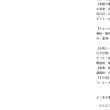
【季節の
お年賀・
母の日・
ギフト・
【ちょっ
御祝・御
の・進物
【お祝い
引き出物
ギフト・
開店祝・
【長寿・
還暦祝・
【その他
コーヒー 
よくある
レビュ