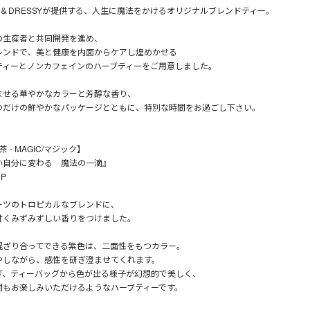
LE＆DRESSYが提供する、人生に魔法をかけるオリジナルブレンドティー。
の生産者と共同開発を進め、
レンドで、美と健康を内面からケアし煌めかせる
ティーとノンカフェインのハーブティーをご用意しました。
ませる華やかなカラーと芳醇な香り、
つだけの鮮やかなパッケージとともに、特別な時間をお過ごし下さい。
 - MAGIC/マジック】
い自分に変わる 魔法の一滴』
P
ーツのトロピカルなブレンドに、
甘くみずみずしい香りをつけました。
混ざり合ってできる紫色は、二面性をもつカラー。
やしながら、感性を研ぎ澄ませてくれます。
ぎ、ティーバッグから色が出る様子が幻想的で美しく、
間もお楽しみいただけるようなハーブティーです。