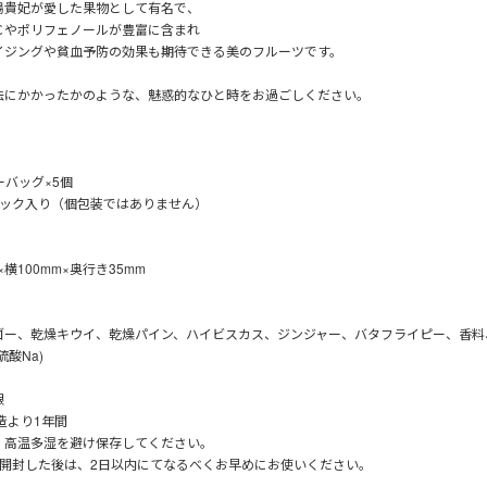
楊貴妃が愛した果物として有名で、
Ｃやポリフェノールが豊富に含まれ
イジングや貧血予防の効果も期待できる美のフルーツです。
法にかかったかのような、魅惑的なひと時をお過ごしください。
ーバッグ×5個
パック入り（個包装ではありません）
×横100mm×奥行き35mm
ゴー、乾燥キウイ、乾燥パイン、ハイビスカス、ジンジャー、バタフライピー、香料
硫酸Na)
限
造より1年間
、高温多湿を避け保存してください。
を開封した後は、2日以内にてなるべくお早めにお使いください。