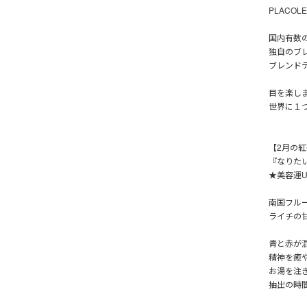
PLACO
国内有数
独自のブ
ブレンド
目を楽し
世界に１
【2月の紅茶
『なりた
★美容運U
南国フル
ライチの
青と赤が
精神を癒
お湯を注
抽出の時