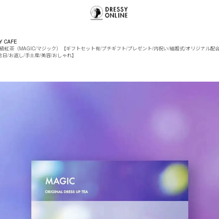
Y CAFE
級紅茶（MAGIC/マジック）【ギフトセット有/プチギフト/プレゼント/内祝い/結婚式/オリジナル配合
念日/お返し/手土産/美容/おしゃれ】