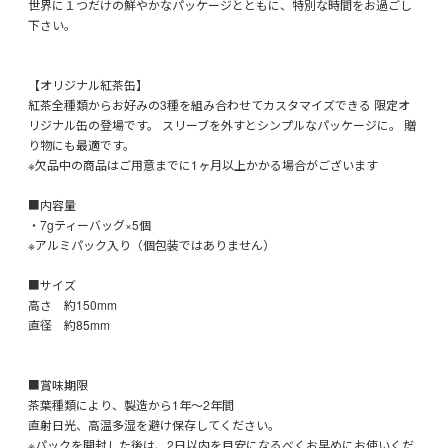
世界に１つだけの鮮やかなパッケージとともに、特別な時間をお過ごし
下さい。
【オリジナル紅茶缶】
紅茶全種類からお好みの3種を組み合わせてカスタマイズできる 限定オ
リジナル缶の登場です。 スリーブを外すとシンプルなパッケージに。 贈
り物にも最適です。
※欠品中の商品はご用意までに1ヶ月以上かかる場合がございます
■内容量
・7gティーバッグ×5個
※アルミパック入り（個包装ではありません）
■サイズ
高さ 約150mm
直径 約85mm
■賞味期限
茶葉種類により、製造から1年〜2年間
直射日光、高温多湿を避け保存してください。
※パックを開封した後は、2日以内を目安になるべくお早めにお使いくだ