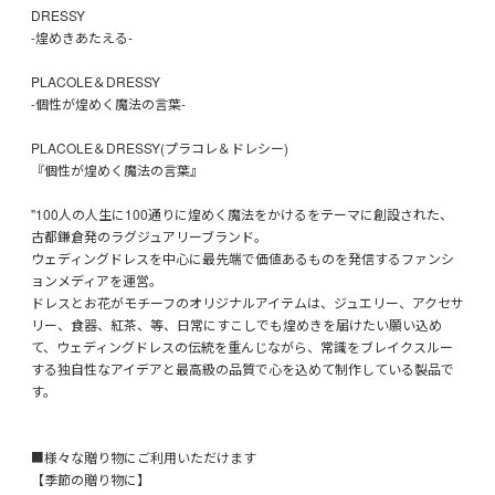
DRESSY
-煌めきあたえる-
PLACOLE＆DRESSY
-個性が煌めく魔法の言葉-
PLACOLE＆DRESSY(プラコレ＆ドレシー)
『個性が煌めく魔法の言葉』
"100人の人生に100通りに煌めく魔法をかけるをテーマに創設された、
古都鎌倉発のラグジュアリーブランド。
ウェディングドレスを中心に最先端で価値あるものを発信するファンシ
ョンメディアを運営。
ドレスとお花がモチーフのオリジナルアイテムは、ジュエリー、アクセサ
リー、食器、紅茶、等、日常にすこしでも煌めきを届けたい願い込め
て、ウェディングドレスの伝統を重んじながら、常識をブレイクスルー
する独自性なアイデアと最高級の品質で心を込めて制作している製品で
す。
■様々な贈り物にご利用いただけます
【季節の贈り物に】