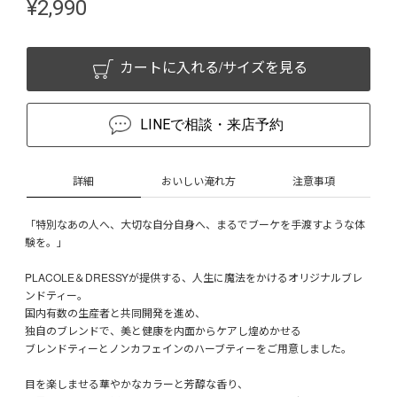
¥
2,990
カートに入れる/サイズを見る
LINEで相談・来店予約
詳細
おいしい淹れ方
注意事項
「特別なあの人へ、大切な自分自身へ、まるでブーケを手渡すような体
験を。」
PLACOLE＆DRESSYが提供する、人生に魔法をかけるオリジナルブレ
ンドティー。
国内有数の生産者と共同開発を進め、
独自のブレンドで、美と健康を内面からケアし煌めかせる
ブレンドティーとノンカフェインのハーブティーをご用意しました。
目を楽しませる華やかなカラーと芳醇な香り、