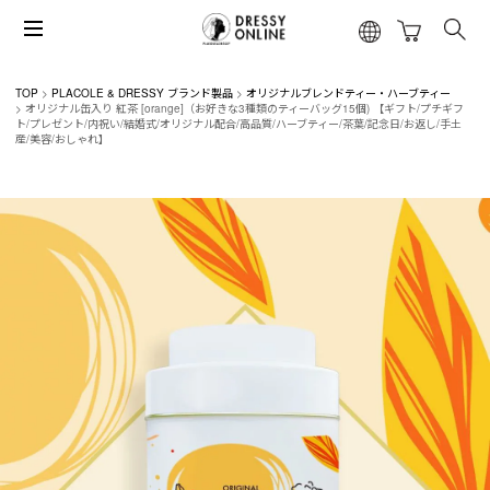
TOP
PLACOLE & DRESSY ブランド製品
オリジナルブレンドティー・ハーブティー
オリジナル缶入り 紅茶 [orange]（お好きな3種類のティーバッグ15個) 【ギフト/プチギフ
ト/プレゼント/内祝い/結婚式/オリジナル配合/高品質/ハーブティー/茶葉/記念日/お返し/手土
産/美容/おしゃれ】