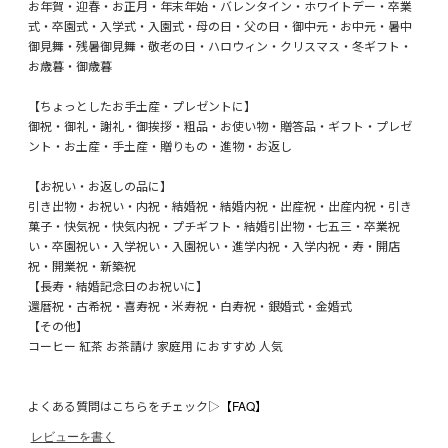
お年賀・迎春・お正月・年末年始・バレンタイン・ホワイトデー・卒業
式・卒園式・入学式・入園式・母の日・父の日・御中元・お中元・暑中
御見舞・残暑御見舞・敬老の日・ハロウィン・クリスマス・冬ギフト・
お歳暮・御歳暮
【ちょっとしたお手土産・プレゼントに】
御祝・御礼・謝礼・御挨拶・粗品・お使い物・贈答品・ギフト・プレゼ
ント・お土産・手土産・贈りもの・進物・お返し
【お祝い・お返しの品に】
引き出物・お祝い・内祝・結婚祝・結婚内祝・出産祝・出産内祝・引き
菓子・快気祝・快気内祝・プチギフト・結婚引出物・七五三・卒業祝
い・卒園祝い・入学祝い・入園祝い・進学内祝・入学内祝・寿・開店
祝・開業祝・新築祝
【長寿・結婚記念日のお祝いに】
還暦祝・古希祝・喜寿祝・米寿祝・白寿祝・銀婚式・金婚式
【その他】
コーヒー 紅茶 お茶請け 家庭用 におすすめ 人気
よくある質問はこちらをチェック▷
【FAQ】
レビューを書く