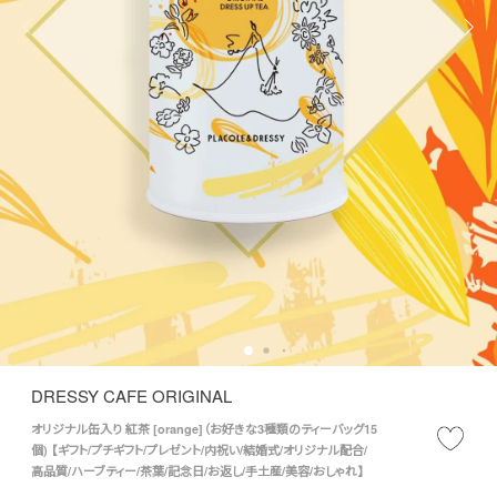
DRESSY CAFE ORIGINAL
オリジナル缶入り 紅茶 [orange]（お好きな3種類のティーバッグ15
個) 【ギフト/プチギフト/プレゼント/内祝い/結婚式/オリジナル配合/
高品質/ハーブティー/茶葉/記念日/お返し/手土産/美容/おしゃれ】