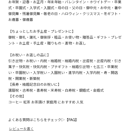
お年賀・迎春・お正月・年末年始・バレンタイン・ホワイトデー・卒業
式・卒園式・入学式・入園式・母の日・父の日・御中元・お中元・暑中
御見舞・残暑御見舞・敬老の日・ハロウィン・クリスマス・冬ギフト・
お歳暮・御歳暮
【ちょっとしたお手土産・プレゼントに】
御祝・御礼・謝礼・御挨拶・粗品・お使い物・贈答品・ギフト・プレゼ
ント・お土産・手土産・贈りもの・進物・お返し
【お祝い・お返しの品に】
引き出物・お祝い・内祝・結婚祝・結婚内祝・出産祝・出産内祝・引き
菓子・快気祝・快気内祝・プチギフト・結婚引出物・七五三・卒業祝
い・卒園祝い・入学祝い・入園祝い・進学内祝・入学内祝・寿・開店
祝・開業祝・新築祝
【長寿・結婚記念日のお祝いに】
還暦祝・古希祝・喜寿祝・米寿祝・白寿祝・銀婚式・金婚式
【その他】
コーヒー 紅茶 お茶請け 家庭用 におすすめ 人気
よくある質問はこちらをチェック▷
【FAQ】
レビューを書く