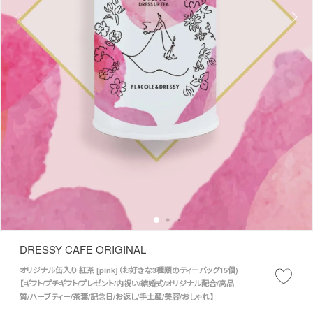
DRESSY CAFE ORIGINAL
オリジナル缶入り 紅茶 [pink]（お好きな3種類のティーバッグ15個)
【ギフト/プチギフト/プレゼント/内祝い/結婚式/オリジナル配合/高品
質/ハーブティー/茶葉/記念日/お返し/手土産/美容/おしゃれ】