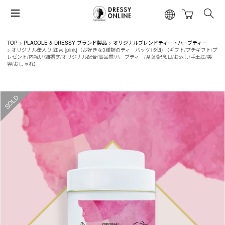
TOP
PLACOLE & DRESSY ブランド製品
オリジナルブレンドティー・ハーブティー
オリジナル缶入り 紅茶 [pink]（お好きな3種類のティーバッグ15個) 【ギフト/プチギフト/プ
レゼント/内祝い/結婚式/オリジナル配合/高品質/ハーブティー/茶葉/記念日/お返し/手土産/美
容/おしゃれ】