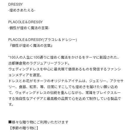
DRESSY
-煌めきあたえる-
PLACOLE＆DRESSY
-個性が煌めく魔法の言葉-
PLACOLE＆DRESSY(プラコレ＆ドレシー)
『個性が煌めく魔法の言葉』
"100人の人生に100通りに煌めく魔法をかけるをテーマに創設された、
古都鎌倉発のラグジュアリーブランド。
ウェディングドレスを中心に最先端で価値あるものを発信するファンシ
ョンメディアを運営。
ドレスとお花がモチーフのオリジナルアイテムは、ジュエリー、アクセサ
リー、食器、紅茶、等、日常にすこしでも煌めきを届けたい願い込め
て、ウェディングドレスの伝統を重んじながら、常識をブレイクスルー
する独自性なアイデアと最高級の品質で心を込めて制作している製品で
す。
■様々な贈り物にご利用いただけます
【季節の贈り物に】