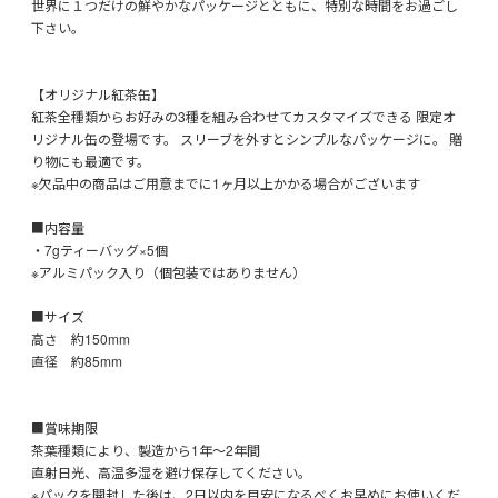
世界に１つだけの鮮やかなパッケージとともに、特別な時間をお過ごし
下さい。
【オリジナル紅茶缶】
紅茶全種類からお好みの3種を組み合わせてカスタマイズできる 限定オ
リジナル缶の登場です。 スリーブを外すとシンプルなパッケージに。 贈
り物にも最適です。
※欠品中の商品はご用意までに1ヶ月以上かかる場合がございます
■内容量
・7gティーバッグ×5個
※アルミパック入り（個包装ではありません）
■サイズ
高さ 約150mm
直径 約85mm
■賞味期限
茶葉種類により、製造から1年〜2年間
直射日光、高温多湿を避け保存してください。
※パックを開封した後は、2日以内を目安になるべくお早めにお使いくだ