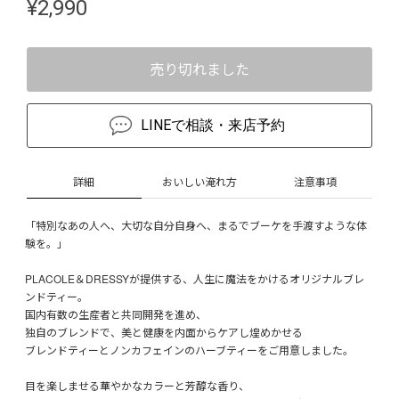
¥
2,990
売り切れました
LINEで相談・来店予約
詳細
おいしい淹れ方
注意事項
「特別なあの人へ、大切な自分自身へ、まるでブーケを手渡すような体
験を。」
PLACOLE＆DRESSYが提供する、人生に魔法をかけるオリジナルブレ
ンドティー。
国内有数の生産者と共同開発を進め、
独自のブレンドで、美と健康を内面からケアし煌めかせる
ブレンドティーとノンカフェインのハーブティーをご用意しました。
目を楽しませる華やかなカラーと芳醇な香り、