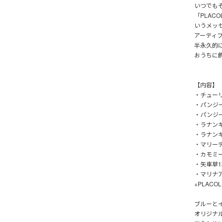
いつでも
「PLAC
いうメッ
アーティ
半永久的
おうちに
【内容】
・チューリ
・パンジー
・パンジー
・ラナンキ
・ラナンキ
・マリー
・カモミ
・矢車草1
・マリナ
+PLAC
ブルーとイ
オリジナ