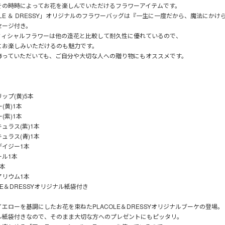
その時時によってお花を楽しんでいただけるフラワーアイテムです。
OLE ＆ DRESSY」オリジナルのフラワーバッグは『一生に一度だから、魔法にかけ
セージ付き。
フィシャルフラワーは他の造花と比較して耐久性に優れているので、
にお楽しみいただけるのも魅力です。
飾っていただいても、ご自分や大切な人への贈り物にもオススメです。
ップ(黄)5本
(黄)1本
(紫)1本
ュラス(紫)1本
ュラス(青)1本
デイジー1本
ール1本
本
アリウム1本
OLE＆DRESSYオリジナル紙袋付き
エローを基調にしたお花を束ねたPLACOLE＆DRESSYオリジナルブーケの登場。
ル紙袋付きなので、そのまま大切な方へのプレゼントにもピッタリ。