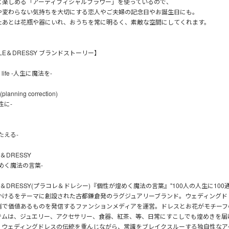
に楽しめる「アーティフィシャルフラワー」を使っているので、
や変わらない気持ちを大切にする恋人やご夫婦の記念日やお誕生日にも。
たあとは花瓶や器にいれ、おうちを常に明るく、素敵な空間にしてくれます。
OLE＆DRESSY ブランドストーリー】
in life -人生に魔法を-
lanning correction)
性に-
たえる-
E＆DRESSY
めく魔法の言葉-
LE＆DRESSY(プラコレ＆ドレシー)『個性が煌めく魔法の言葉』"100人の人生に10
かけるをテーマに創設された古都鎌倉発のラグジュアリーブランド。ウェディングド
端で価値あるものを発信するファンションメディアを運営。ドレスとお花がモチーフ
テムは、ジュエリー、アクセサリー、食器、紅茶、等、日常にすこしでも煌めきを届
、ウェディングドレスの伝統を重んじながら、常識をブレイクスルーする独自性なア