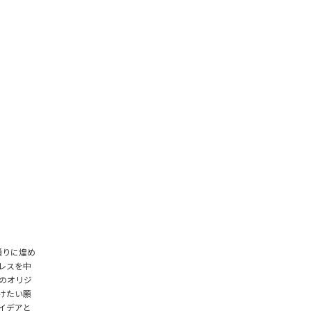
0通りに煌め
レスを中
のオリジ
けたい願
イデアと