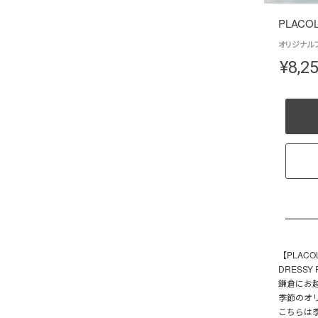
PLACOL
オリジナルブーケ
¥
8,2
【PLAC
DRESS
鎌倉にお
季節のオリ
こちらは