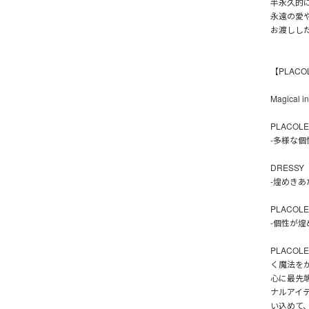
半永久的
永遠の愛
お渡しし
【PLAC
Magical 
PLACOLE(p
-多様な個
DRESSY
-煌めきあ
PLACOL
-個性が煌
PLACO
く魔法を
心に最先
ナルアイ
い込めて