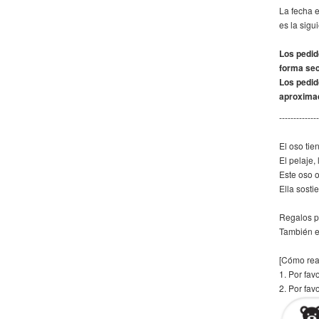
La fecha 
es la sigu
Los pedid
forma sec
Los pedid
aproxima
--------------
El oso tie
El pelaje, 
Este oso o
Ella sosti
Regalos p
También e
[Cómo rea
1. Por fav
2. Por fav