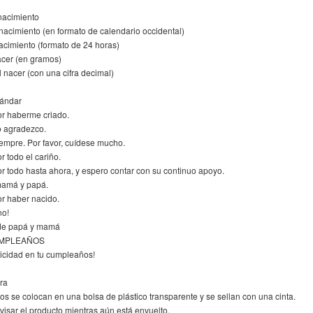
nacimiento
nacimiento (en formato de calendario occidental)
acimiento (formato de 24 horas)
acer (en gramos)
l nacer (con una cifra decimal)
tándar
or haberme criado.
o agradezco.
empre. Por favor, cuídese mucho.
r todo el cariño.
r todo hasta ahora, y espero contar con su continuo apoyo.
mamá y papá.
or haber nacido.
no!
 de papá y mamá
UMPLEAÑOS
licidad en tu cumpleaños!
ra
los se colocan en una bolsa de plástico transparente y se sellan con una cinta.
isar el producto mientras aún está envuelto.