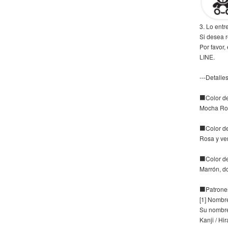
3. Lo ent
Si desea r
Por favor,
LINE.
---Detalles
■Color de
Mocha Ro
■Color de
Rosa y ve
■Color de
Marrón, do
■Patrone
[1] Nombr
Su nombr
Kanji / Hi