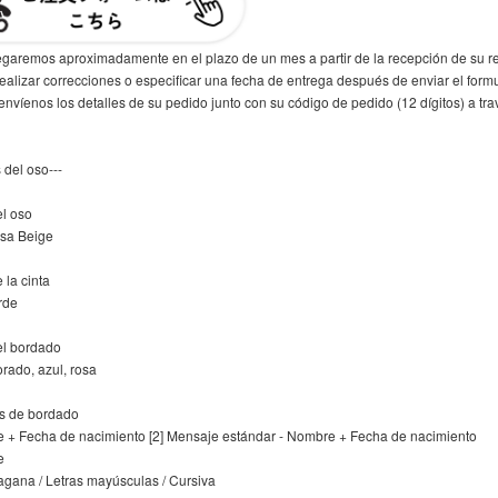
regaremos aproximadamente en el plazo de un mes a partir de la recepción de su r
ealizar correcciones o especificar una fecha de entrega después de enviar el formu
 envíenos los detalles de su pedido junto con su código de pedido (12 dígitos) a tr
 del oso---
l oso
sa Beige
 la cinta
rde
l bordado
rado, azul, rosa
s de bordado
e + Fecha de nacimiento [2] Mensaje estándar - Nombre + Fecha de nacimiento
e
ragana / Letras mayúsculas / Cursiva