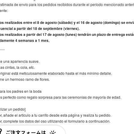
estimada de envío para los pedidos recibidos durante el período mencionado ante
iente:
os realizados entre el 8 de agosto (sábado) y el 16 de agosto (domingo) se env
uencial a partir del 18 de septiembre (viernes).
os realizados a partir del 17 de agosto (lunes) tendrán un plazo de entrega est
damente 4 semanas a 1 mes.
----
ne una apariencia suave.
las cintas, la cola, etc.
riginal está meticulosamente elaborado hasta el más mínimo detalle.
ene un hermoso ramo de flores.
ara los padres en la boda
s perfecto como regalo sorpresa para las ceremonias de mayoría de edad.
lizar un pedido]
or, añade el artículo a tu carrito desde esta página y realiza tu pedido.
or, complete los datos del oso utilizando el formulario a continuación.