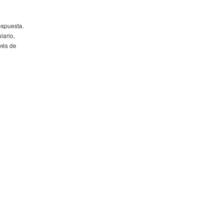
espuesta.
lario,
avés de