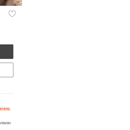
verano.
ardarán