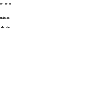
riormente
iarán de
ándar de