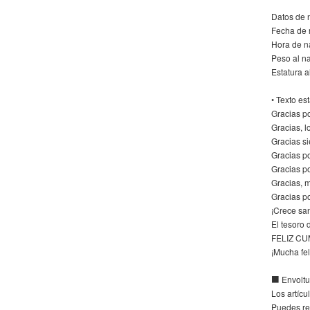
Datos de 
Fecha de 
Hora de n
Peso al n
Estatura a
• Texto es
Gracias p
Gracias, l
Gracias si
Gracias po
Gracias po
Gracias, 
Gracias p
¡Crece sa
El tesoro
FELIZ C
¡Mucha fe
■ Envoltu
Los artícu
Puedes rev