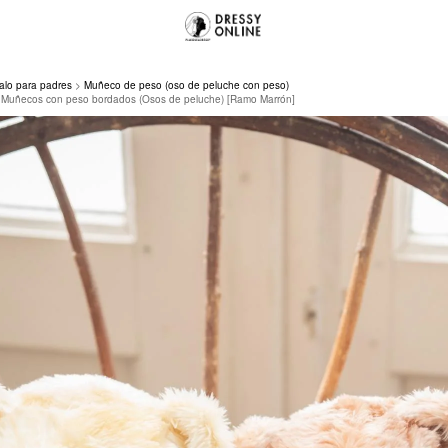
alo para padres
Muñeco de peso (oso de peluche con peso)
] Muñecos con peso bordados (Osos de peluche) [Ramo Marrón]