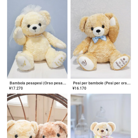
Pesi per bambole (Pesi per orsi) [Papillon] NY-GP-01
Bambola pesapesi (Orso pesapesi) [Velo] NY-GP-02
¥
16.170
¥
17.270