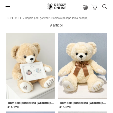
SUPERIORE
Regalo per i genitori
Bambola pesape (orso pesape)
9 articoli
Bambola ponderata (Orsetto ponderato) [Certificato di apprezzamento] NY-OR-01
Bambola ponderata (Orsetto ponderato) [Nastro] NY-GP-03
¥
16.120
¥
15.620