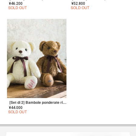
¥
46.200
¥
52.800
SOLD OUT
SOLD OUT
[Set di 2] Bambole ponderate ricamate (Orsetti ponderati) [Orsetto di zucchero]
¥
44.000
SOLD OUT