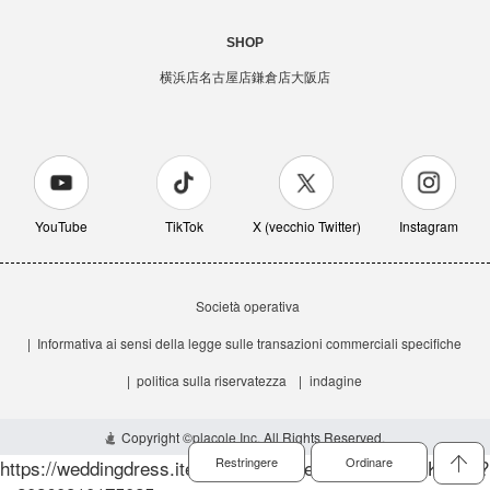
SHOP
横浜店
名古屋店
鎌倉店
大阪店
YouTube
TikTok
X (vecchio Twitter)
Instagram
Società operativa
Informativa ai sensi della legge sulle transazioni commerciali specifiche
politica sulla riservatezza
indagine
Copyright ©
placole Inc.
All Rights Reserved.
Restringere
Ordinare
https://weddingdress.itembox.cloud/item/2608/picmiiKV.jpg?