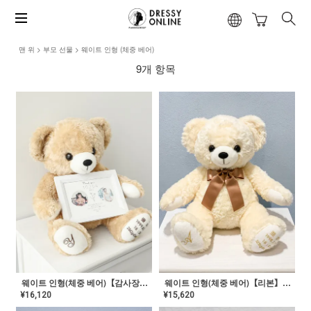
맨 위
부모 선물
웨이트 인형 (체중 베어)
9개 항목
웨이트 인형(체중 베어)【감사장】NY-OR-01
웨이트 인형(체중 베어)【리본】NY-GP-03
¥
16,120
¥
15,620