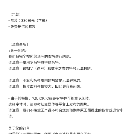
【包装】
• 盒装：330日元（含税）
• 免费提供购物袋
【注意事项】
<关于刺绣>
我们将完全按照您填写的表格进行刺绣。
请注意不要用罗马字母拼错名字。
请注意，诸如“.”（逗号）和数字之类的符号无法刺绣。
请注意，图标和名称周围的褶皱是无法避免的。
请注意，棉质面料弹性较大，因此更容易起皱。
- 由于其特性，“QUICK: Cursive”字体可能难以阅读。
选择字体时，请参考社交媒体等平台上发布的图片。
请注意，我们不接受因产品不符合您的预期等原因而提出的换货或退货申
请。
关于您的订单
如果您订购图标图案，您可以免费选择最多两个图标。