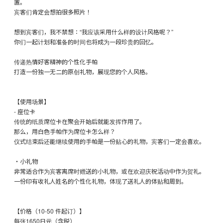
置。
宾客们肯定会想拍很多照片！
想到宾客们，我不禁想：“我应该采用什么样的设计风格呢？”
你们一起计划和准备的时间也将成为一段珍贵的回忆。
传递热情好客精神的个性化手帕
打造一份独一无二的原创礼物，展现您的个人风格。
【使用场景】
- 座位卡
传统的纸质席位卡在聚会开始后就能发挥作用了。
那么，用白色手帕作为席位卡怎么样？
仪式结束后还能继续使用的手帕是一份贴心的礼物，宾客们一定会喜欢。
・小礼物
非常适合作为宾客离席时赠送的小礼物，或在欢迎庆祝活动中作为贺礼。
一份印有收礼人姓名的个性化礼物，体现了送礼人的体贴和周到。
【价格（10-50 件起订）】
每张1650日元（含税）