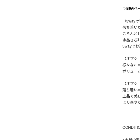
▷即納ペ
『3way
落ち着い
ころんと
水晶さざ
3wayで
【オプシ
様々なか
ボリュー
【オプシ
落ち着い
上品で美
より華や
====
CONDIT
※金具の