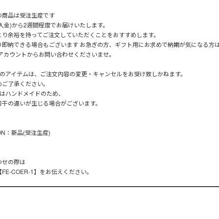
の商品は受注生産です
入金)から2週間程度でお届けいたします。
より余裕を持ってご注文していただくことをおすすめします。
り即納できる場合もございます お急ぎの方、ギフト用にお求めで納期が気になる方
Eアカウントからお問い合わせくださいませ。
産のアイテムは、ご注文内容の変更・キャンセルをお受け致しかねます。
めご了承ください。
品はハンドメイドのため、
若干の違いが生じる場合がございます。
ION：新品(受注生産)
わせの際は
FE-COER-1】をお伝えください。