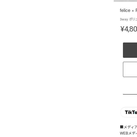
felice
3way ボリ
¥
4,8
■メディ
WEBメデ