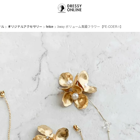
ナル
オリジナルアクセサリー
felice
3way ボリューム真鍮フラワー【FE-COER-1】