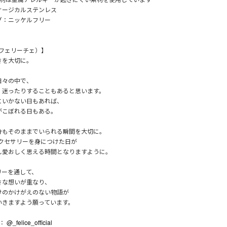
サージカルステンレス
グ：ニッケルフリー
e（フェリーチェ）】
さを大切に。
日々の中で、
、迷ったりすることもあると思います。
にいかない日もあれば、
がこぼれる日もある。
分もそのままでいられる瞬間を大切に。
eのアクセサリーを身につけた日が
し愛おしく思える時間となりますように。
リーを通して、
さな想いが重なり、
けのかけがえのない物語が
いきますよう願っています。
m：
@_felice_official