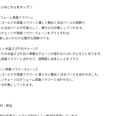
ージはこちらをタップ◁
 ボリューム真鍮フラワー』
たゴールドの真鍮フラワーと優しく艶めく淡水パールの耳飾り
した淡水パールが可愛らしく、華やかな印象にしてくれます。
れチェーンや真鍮フラワーチェーンをプラスすれば、
お楽しみいただける贅沢な耳飾りです。
ョン-水晶さざれ石チェーン】
たちの水晶さざれ石と華奢なチェーンが揺れるたびにきらきらと光ります。
ム真鍮フラワーと合わせて、透明感と女性らしさをプラス
ョン-真鍮フラワーチェーン】
たゴールドの真鍮フラワーと柔らかに艶めく淡水パールを合わせました。
しいチェーンはボリューム真鍮フラワーと合わせると、
かな印象にしてくれます。
ION：新品
素材は金属アレルギーが起きにくい素材を使用しています