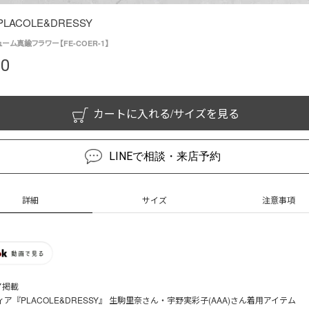
 × PLACOLE&DRESSY
ューム真鍮フラワー【FE-COER-1】
00
カートに入れる/サイズを見る
LINEで相談・来店予約
詳細
サイズ
注意事項
ア掲載
ィア『PLACOLE&DRESSY』 生駒里奈さん・宇野実彩子(AAA)さん着用アイテム