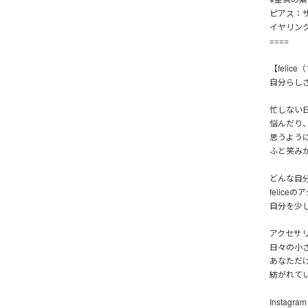
ピアス：
イヤリン
====
【felic
自分らし
忙しない
悩んだり
思うよう
ふと笑み
どんな自
felic
自分を少
アクセサ
日々の小
あなただ
紡がれて
Instagra