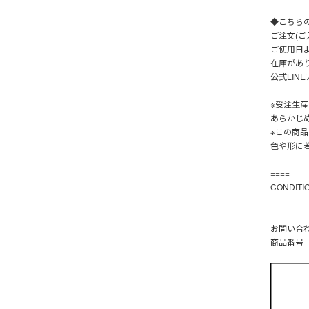
◆こちら
ご注文(ご
ご使用日
在庫があ
公式LIN
※受注生
あらかじ
※この商
色や形に
====
CONDIT
====
お問い合
商品番号【