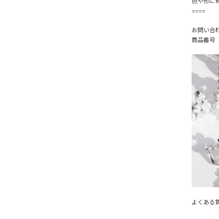
色や形に
====
お問い合
商品番号【
よくある