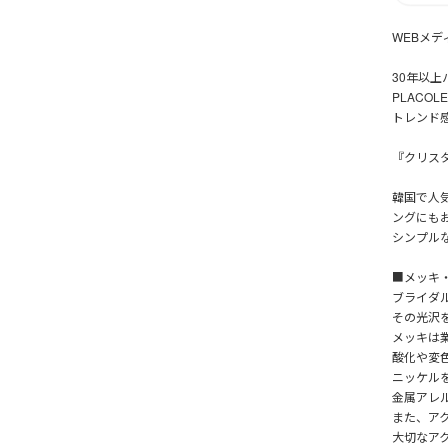
WEBメデ
30年以上
PLACO
トレンド
『クリス
韓国で人
ングにも
シンプル
■メッキ
ブライダ
その光沢
メッキは
酸化や変
ニッケル
金属アレ
また、ア
大切なア