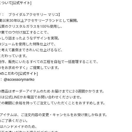
ついて[公式サイト]
ド： ブライダルアクセサリー マリコ】
創業以来30年以上アクセサリーブランドとして展開。
品質のクリスタルガラスを100％使用し、
作業でロウ付け加工することで、
っしり詰まったようなデザインを実現。
ロジュームを使用した特殊仕上げで、
を考えて裏側まできれいに仕上げるなど、
こだわっています。
制作、販売にいたるすべての工程を自社で一括管理することで、
のをお求めやすく」ご提案しています。
KOのこだわり[公式サイト]
m：
@accessorymariko
の商品はオーダーアイテムのため お届けまでに2-3週間かかります。
方は公式LINEかお電話でお問い合わせくださいませ。
での期間に余裕を持ってご注文していただくことをおすすめします。
のアイテムは、ご注文内容の変更・キャンセルをお受け致しかねます。
めご了承ください。
品はハンドメイドのため、