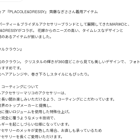
ィア『PLACOLE&DRESSY』 齊藤なぎささん着用アイテム
パーティー＆ブライダルアクセサリーブランドとして展開してきたMARIKOと、
LE&DRESSYがコラボ。 花嫁からのニーズの高い、タイムレスなデザインと
感のあるアイテムが揃いました。
タルクラウン』
気のクラウン。 クリスタルの輝きが360度どこから見ても美しいデザインで、 フォ
おすすめです。
なヘアアレンジや、巻き下ろしスタイルにもぴったり。
・コーティングについて
ルアクセサリーマリコのアクセサリーは、
を長い間お楽しみいただけるよう、コーティングにこだわっています。
業界のトップメーカーと提携し、
色に強いロジュームを使用した特殊仕上げ。
を完全に覆うようなメッキ技術で、
ルギーを起こしづらい仕様になっています。
クセサリーのメッキが変色した場合、お直しも承っているため
クセサリーを長くご愛用いただけます。