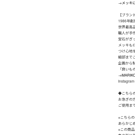
→メッキに
【ブラン
1986年
世界最高
職人が手
宝石がぎ
メッキも
つけ心地
細部まで
企画から
「良いも
→MARI
Instagra
◆こちら
お急ぎの
ご使用ま
※こちら
あらかじ
※この商