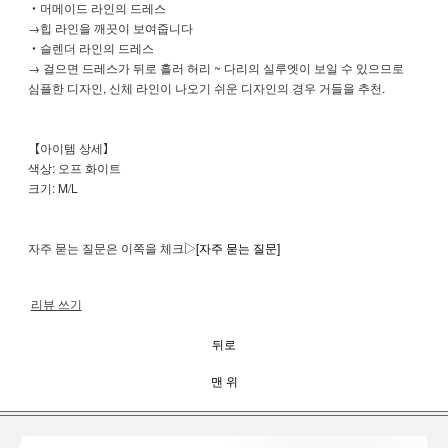
・머메이드 라인의 드레스
→힙 라인을 깨끗이 보여줍니다
・슬렌더 라인의 드레스
→ 걸으면 드레스가 뒤로 흘러 허리 ~ 다리의 실루엣이 보일 수 있으므로
심플한 디자인, 신체 라인이 나오기 쉬운 디자인의 경우 거들을 추천.
【아이템 상세】
색상: 오프 화이트
크기: M/L
자주 묻는 질문은 이쪽을 체크▷
[자주 묻는 질문]
리뷰 쓰기
뒤로
맨 위