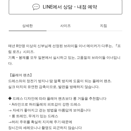
LINE에서 상담・내점 예약
상세한
사이즈
지침
매년 8만명 이상의 신부님께 선정된 브라이들 이너 메이커가 다루는, 「프
림 로즈」시리즈.
기획・봉제를 모두 일본에서 실시하고 있는, 고품질의 브라이들 이너입니
다.
【플레어 팬츠】
드레스와의 정전기 방지나 땀 얼룩 방지에 도움이 되는 플레어 팬츠.
실크 터치의 유연한 감촉이므로, 발판을 방해하지 않습니다.
◆ 드레스 디자인에 따라 플레어 팬츠보다 롱 거들을 추천합니다
・A라인으로 허리둘레의 피트감이 강한 드레스
→ 자세가 좋아지고 걷는 방법을 아름답게 보여줍니다
・롱 트레인, 무게가 있는 드레스
→허리 주위를 확실히 지지해 주기 때문에
장시간의 세레모니나 촬영도 피곤하지 않습니다