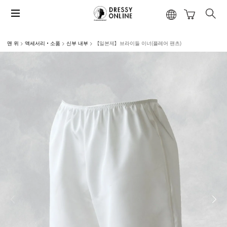
맨 위
액세서리・소품
신부 내부
【일본제】브라이들 이너(플레어 팬츠)