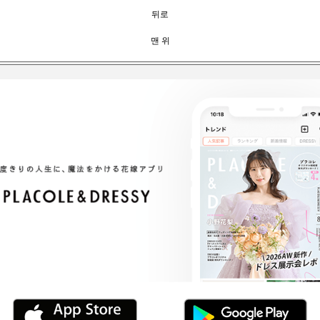
뒤로
맨 위