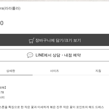
aura(라라롤라)
00
장바구니에 담기/크기 보기
LINE에서 상담・내점 예약
상세한
사이즈
지침
대해】
78
서리
스톤을 특징으로 한 작은 꽃과 미세하게 볶은 진주 작은 꽃이 포인트의 헤드 드레스