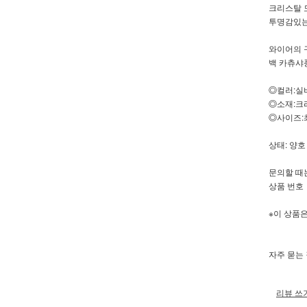
크리스탈 
투명감있는
와이어의 
백 카츄샤
◎컬러:실
◎소재:크리
◎사이즈:최장
상태: 양호
문의할 때
상품 번호【
※이 상품
자주 묻는
리뷰 쓰