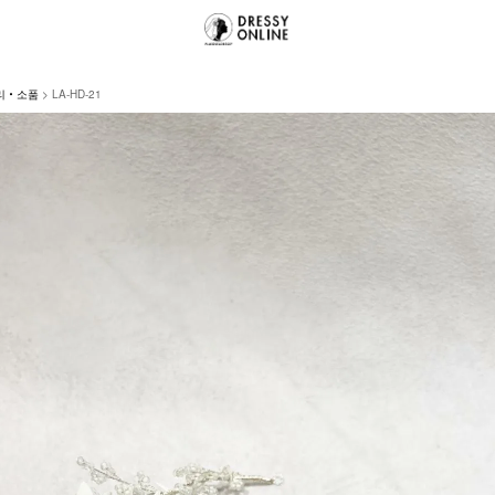
리・소품
LA-HD-21