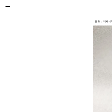
맨 위
액세서