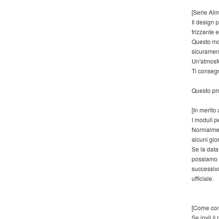
[Serie Ali
Il design 
frizzante 
Questo mod
sicurament
Un'atmosfe
Ti conseg
Questo pro
[In merito
I moduli p
Normalment
alcuni gio
Se la data
possiamo 
successivo
ufficiale.
[Come com
Se invii i