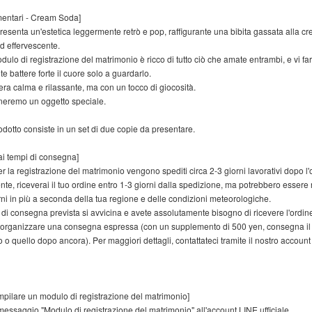
mentari - Cream Soda]
presenta un'estetica leggermente retrò e pop, raffigurante una bibita gassata alla c
ed effervescente.
ulo di registrazione del matrimonio è ricco di tutto ciò che amate entrambi, e vi fa
e battere forte il cuore solo a guardarlo.
ra calma e rilassante, ma con un tocco di giocosità.
neremo un oggetto speciale.
dotto consiste in un set di due copie da presentare.
 ai tempi di consegna]
er la registrazione del matrimonio vengono spediti circa 2-3 giorni lavorativi dopo l'
e, riceverai il tuo ordine entro 1-3 giorni dalla spedizione, ma potrebbero essere
rni in più a seconda della tua regione e delle condizioni meteorologiche.
 di consegna prevista si avvicina e avete assolutamente bisogno di ricevere l'ordin
organizzare una consegna espressa (con un supplemento di 500 yen, consegna il
 o quello dopo ancora). Per maggiori dettagli, contattateci tramite il nostro accoun
pilare un modulo di registrazione del matrimonio]
l messaggio "Modulo di registrazione del matrimonio" all'account LINE ufficiale,