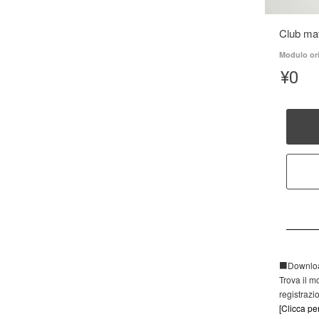
Club ma
Modulo ori
¥
0
■Download
Trova il m
registraz
[Clicca pe