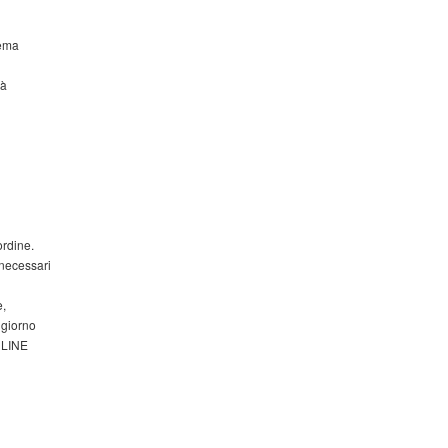
rema
rà
ordine.
 necessari
e,
 giorno
t LINE