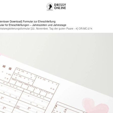
tenloser Download] Formular zur Eheschließung
lar für Eheschließungen – Jahreszeiten und Jahrestage
eiratsregistrierungsformular [22. November, Tag der guten Paare - 4] OR-MC-274