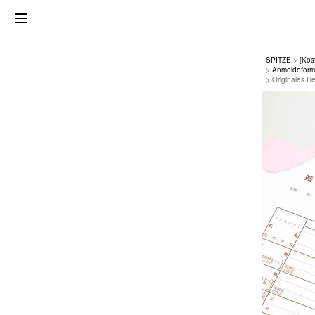
SPITZE
[Kos
Anmeldeformu
Originales H