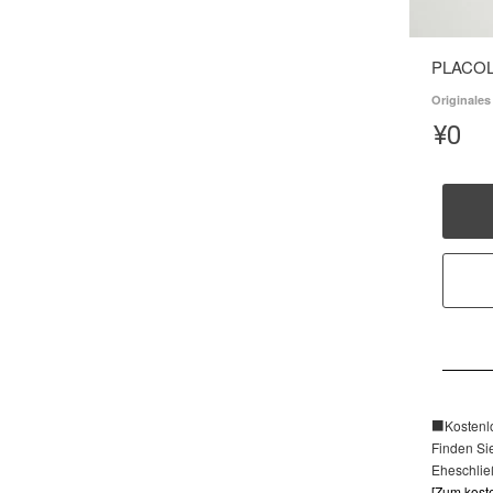
PLACOL
Originales
¥
0
■Kostenl
Finden Si
Eheschließ
[Zum kost