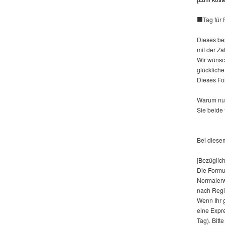
■Tag für 
Dieses bes
mit der Za
Wir wünsc
glückliche
Dieses Fo
Warum nut
Sie beide 
Bei diese
[Bezüglich
Die Formu
Normalerw
nach Regi
Wenn Ihr g
eine Expr
Tag). Bitt