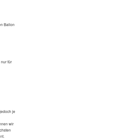
en Ballon
nur für
jedoch je
nnen wir
ächsten
nt.