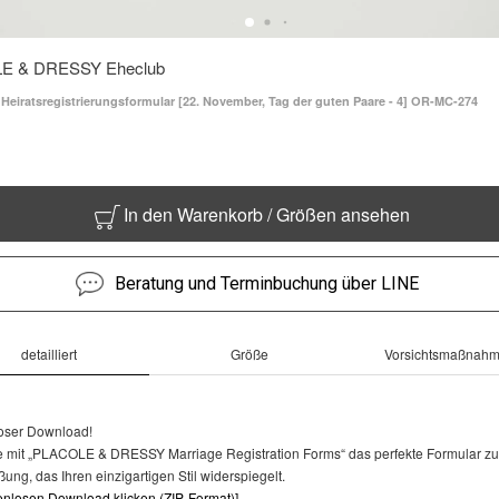
E & DRESSY Eheclub
 Heiratsregistrierungsformular [22. November, Tag der guten Paare - 4] OR-MC-274
In den Warenkorb / Größen ansehen
Beratung und Terminbuchung über LINE
detailliert
Größe
Vorsichtsmaßnah
oser Download!
e mit „PLACOLE & DRESSY Marriage Registration Forms“ das perfekte Formular zu
ung, das Ihren einzigartigen Stil widerspiegelt.
enlosen Download klicken (ZIP-Format)]