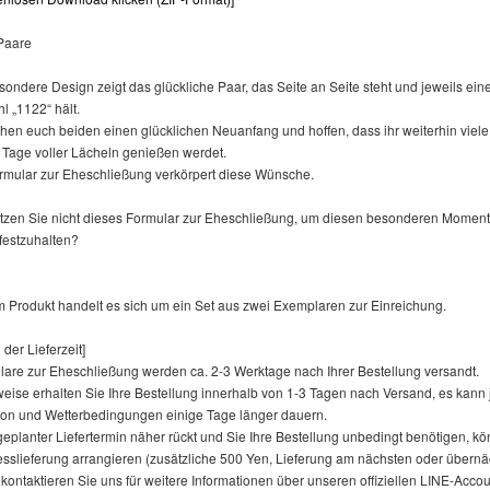
Paare
ondere Design zeigt das glückliche Paar, das Seite an Seite steht und jeweils ein
hl „1122“ hält.
hen euch beiden einen glücklichen Neuanfang und hoffen, dass ihr weiterhin viele
 Tage voller Lächeln genießen werdet.
rmular zur Eheschließung verkörpert diese Wünsche.
zen Sie nicht dieses Formular zur Eheschließung, um diesen besonderen Moment 
festzuhalten?
m Produkt handelt es sich um ein Set aus zwei Exemplaren zur Einreichung.
 der Lieferzeit]
lare zur Eheschließung werden ca. 2-3 Werktage nach Ihrer Bestellung versandt.
eise erhalten Sie Ihre Bestellung innerhalb von 1-3 Tagen nach Versand, es kann 
on und Wetterbedingungen einige Tage länger dauern.
eplanter Liefertermin näher rückt und Sie Ihre Bestellung unbedingt benötigen, kö
esslieferung arrangieren (zusätzliche 500 Yen, Lieferung am nächsten oder übern
e kontaktieren Sie uns für weitere Informationen über unseren offiziellen LINE-Accou