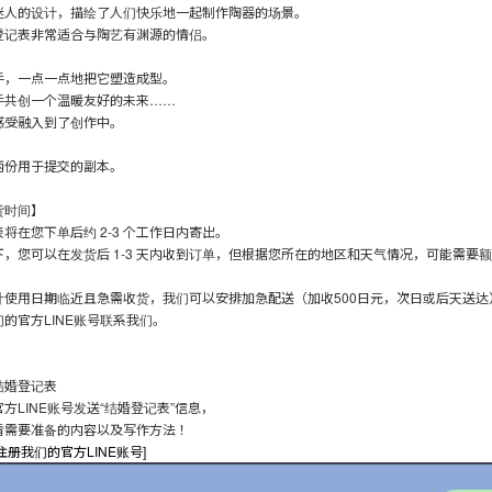
迷人的设计，描绘了人们快乐地一起制作陶器的场景。
登记表非常适合与陶艺有渊源的情侣。
手，一点一点地把它塑造成型。
手共创一个温暖友好的未来……
感受融入到了创作中。
两份用于提交的副本。
货时间】
将在您下单后约 2-3 个工作日内寄出。
下，您可以在发货后 1-3 天内收到订单，但根据您所在的地区和天气情况，可能需要
计使用日期临近且急需收货，我们可以安排加急配送（加收500日元，次日或后天送达
的官方LINE账号联系我们。
结婚登记表
方LINE账号发送“结婚登记表”信息，
看需要准备的内容以及写作方法！
注册我们的官方LINE账号]