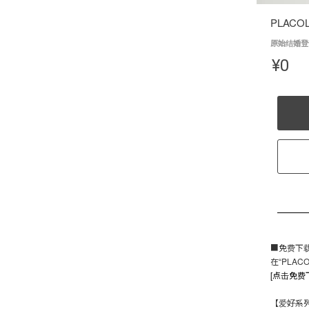
PLACO
原始结婚登记表
¥
0
■免费下
在“PLA
[点击免费
【爱好系列