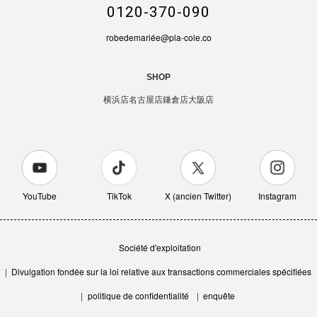
0120-370-090
robedemariée@pla-cole.co
SHOP
横浜店
名古屋店
鎌倉店
大阪店
YouTube
TikTok
X (ancien Twitter)
Instagram
Société d'exploitation
Divulgation fondée sur la loi relative aux transactions commerciales spécifiées
politique de confidentialité
enquête
オリジナル婚姻届【ラッコ】OR-MC-281