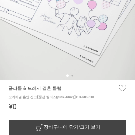
플라콜 & 드레시 결혼 클럽
오리지널 혼인 신고【풍선 릴리스(pink×blue)】OR-MC-310
¥
0
장바구니에 담기/크기 보기