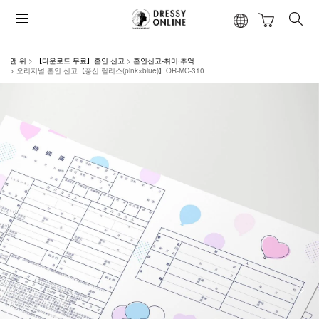
맨 위
【다운로드 무료】혼인 신고
혼인신고-취미·추억
오리지널 혼인 신고【풍선 릴리스(pink×blue)】OR-MC-310