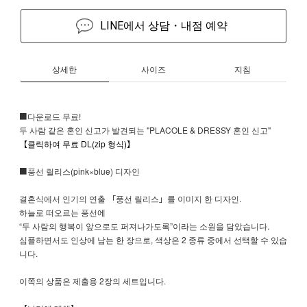
LINE에서 상담・내점 예약
상세한
사이즈
지침
■다운로드 무료!
두 사람 같은 혼인 신고가 발견되는 "PLACOLE & DRESSY 혼인 신고"
【클릭하여 무료 DL(zip 형식)】
■풍선 릴리스(pink×blue) 디자인
결혼식에서 인기의 연출 「풍선 릴리스」를 이미지 한 디자인.
하늘로 떠오르는 풍선에
“두 사람의 행복이 앞으로도 퍼져나가도록”이라는 소원을 담았습니다.
심플하면서도 인상에 남는 한 장으로, 색상은 2 종류 중에서 선택할 수 있습
니다.
이쪽의 상품은 제출용 2장의 세트입니다.