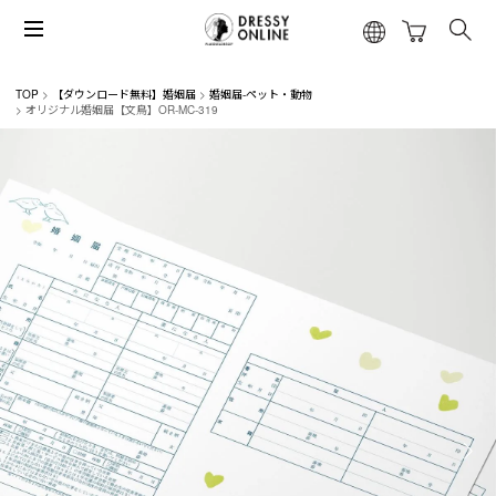
TOP
【ダウンロード無料】婚姻届
婚姻届-ペット・動物
オリジナル婚姻届【文鳥】OR-MC-319