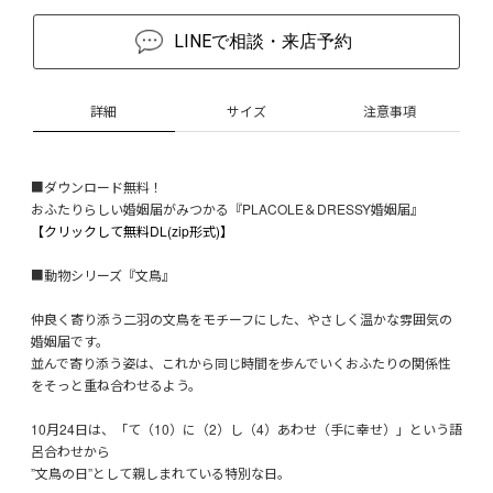
LINEで相談・来店予約
詳細
サイズ
注意事項
■ダウンロード無料！
おふたりらしい婚姻届がみつかる『PLACOLE＆DRESSY婚姻届』
【クリックして無料DL(zip形式)】
■動物シリーズ『文鳥』
仲良く寄り添う二羽の文鳥をモチーフにした、やさしく温かな雰囲気の
婚姻届です。
並んで寄り添う姿は、これから同じ時間を歩んでいくおふたりの関係性
をそっと重ね合わせるよう。
10月24日は、「て（10）に（2）し（4）あわせ（手に幸せ）」という語
呂合わせから
”文鳥の日”として親しまれている特別な日。