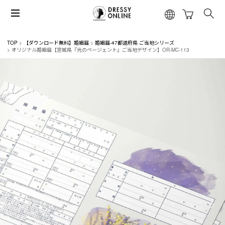
TOP
【ダウンロード無料】婚姻届
婚姻届-47都道府県 ご当地シリーズ
オリジナル婚姻届【宮城県『光のページェント』ご当地デザイン】OR-MC-113