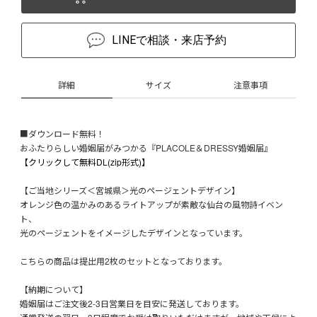
LINEで相談・来店予約
詳細
サイズ
注意事項
■ダウンロード無料！
おふたりらしい婚姻届がみつかる『PLACOLE＆DRESSY婚姻届』
【クリックして無料DL(zip形式)】
【ご当地シリーズ＜宮城県＞光のページェントデザイン】
オレンジ色の温かみのあるライトアップが素敵な仙台の風物詩イベン
ト、
光のページェントをイメージしたデザインとなっています。
こちらの商品は提出用2枚のセットとなっております。
【納期について】
婚姻届はご注文後2-3日営業日を目安に発送しております。